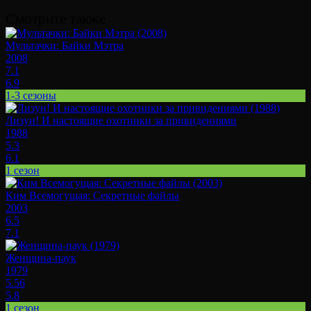
Смотрите также
Мультачки: Байки Мэтра
2008
7.1
6.9
1-3 сезоны
Лизун! И настоящие охотники за привидениями
1988
5.3
6.1
1 сезон
Ким Всемогущая: Секретные файлы
2003
6.5
7.1
Женщина-паук
1979
5.56
5.8
1 сезон