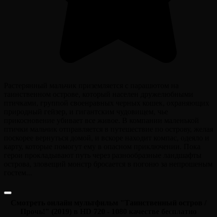
Растерянный мальчик приземляется с парашютом на
таинственном острове, который населен дружелюбными
птичками, группой своенравных черных кошек, охраняющих
природный гейзер, и гигантским чудовищем, чье
прикосновение убивает все живое. В компании маленькой
птички мальчик отправляется в путешествие по острову, желая
поскорее вернуться домой, и вскоре находит компас, одеяло и
карту, которые помогут ему в опасном приключении. Пока
герои прокладывают путь через разнообразные ландшафты
острова, зловещий монстр бросается в погоню за непрошеным
гостем...
Смотреть онлайн мультфильм "Таинственный остров /
Прочь!" (2019) в HD 720 - 1080 качестве бесплатно