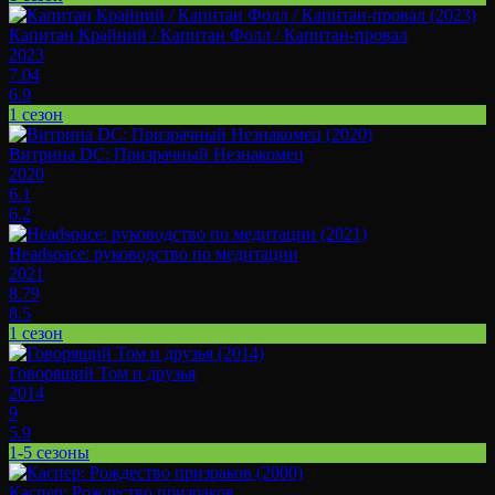
Капитан Крайний / Капитан Фолл / Капитан-провал
2023
7.04
6.9
1 сезон
Витрина DC: Призрачный Незнакомец
2020
6.1
6.2
Headspace: руководство по медитации
2021
8.79
8.5
1 сезон
Говорящий Том и друзья
2014
9
5.9
1-5 сезоны
Каспер: Рождество призраков