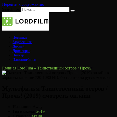
Перейти к содержанию
Search for:
Новинки
Зарубежные
Дисней
Дримворкс
Пиксар
Илюминейшен
Главная LordFilm
»
Таинственный остров / Прочь!
Мультфильм Таинственный остров /
Прочь! (2019) смотреть онлайн
Название:
Away
Год выхода:
2019
Страна:
Латвия