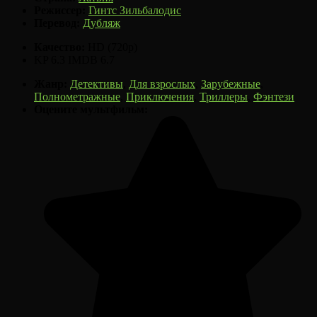
Режиссер:
Гинтс Зильбалодис
Перевод:
Дубляж
Качество:
HD (720p)
KP
6.3
IMDB
6.7
Жанр:
Детективы
,
Для взрослых
,
Зарубежные
,
Полнометражные
,
Приключения
,
Триллеры
,
Фэнтези
Оцените мультфильм: