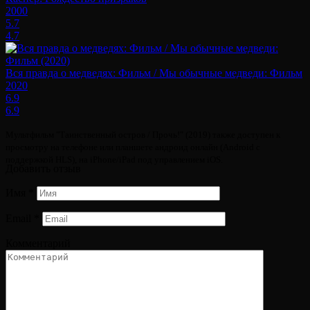
2000
5.7
4.7
Вся правда о медведях: Фильм / Мы обычные медведи: Фильм
2020
6.9
6.9
Мультфильм "Таинственный остров / Прочь!" (2019) также доступен к
просмотру на телефоне или планшете андроид онлайн (Android с
поддержкой HLS), на iPhone/iPad под управлением iOS.
Добавить отзыв
Имя
*
Email
*
Комментарий