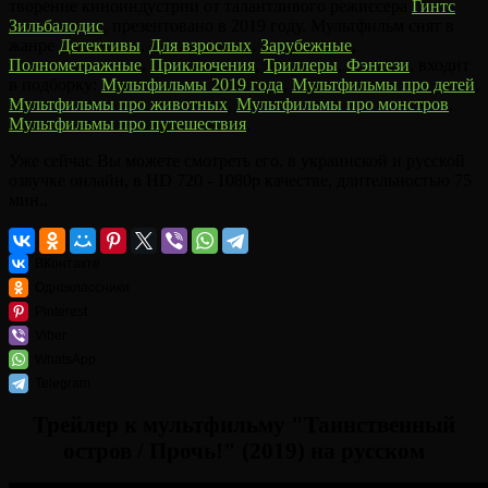
творение киноиндустрии от талантливого режиссера
Гинтс
Зильбалодис
, презентовано в 2019 году. Мультфильм снят в
жанре
Детективы
,
Для взрослых
,
Зарубежные
,
Полнометражные
,
Приключения
,
Триллеры
,
Фэнтези
, входит
в подборку:
Мультфильмы 2019 года
,
Мультфильмы про детей
,
Мультфильмы про животных
,
Мультфильмы про монстров
,
Мультфильмы про путешествия
.
Уже сейчас Вы можете смотреть его, в украинской и русской
озвучке онлайн, в HD 720 - 1080p качестве, длительностью 75
мин..
ВКонтакте
Одноклассники
Pinterest
Viber
WhatsApp
Telegram
Трейлер к мультфильму "Таинственный
остров / Прочь!" (2019) на русском