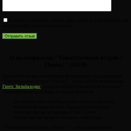
Сохранить моё имя, email и адрес сайта в этом браузере для
последующих моих комментариев.
О мультфильме "Таинственный остров /
Прочь!" (2019)
Приветствуем вас на странице мультфильма под названием
"Таинственный остров / Прочь!" - Away (2019) от режиссёра
Гинтс Зильбалодис
. Здесь вы найдете аннотацию и краткое
описание сюжета, отзывы и оценки зрителей.
На нашем сайте multfilmy.su Вы сможете смотреть
все мультфильмы онлайн, бесплатно в хорошем
качестве, без регистраций и СМС. После
просмотра вы сможете оставить свой отзыв.
"Таинственный остров / Прочь!" — это увлекательное