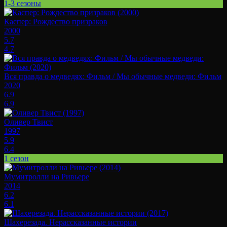
1-3 сезоны
Каспер: Рождество призраков
2000
5.7
4.7
Вся правда о медведях: Фильм / Мы обычные медведи: Фильм
2020
6.9
6.9
Оливер Твист
1997
5.9
6.4
1 сезон
Мумитролли на Ривьере
2014
6.2
6.1
Шахерезада. Нерассказанные истории