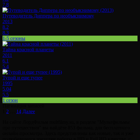
7.8
Путеводитель Диппера по необъяснимому
2013
8.2
8.3
1-5 сезоны
Тайна красной планеты
2011
6.1
5.4
Тупой и еще тупее
1995
5.04
5.5
1 сезон
Пагинация записей
1
2
…
14
Далее
На сайте ЛордФильм multfilmy.su, в разделе "Мультфильмы
про путешествия" вы найдёте 853 фильма, для бесплатного
онлайн-просмотра. Здесь представлены как новые, так и уже
полюбившиеся зрителям работы в HD и Full HD качестве, с