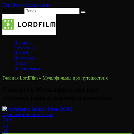
Перейти к содержанию
Search for:
Новинки
Зарубежные
Дисней
Дримворкс
Пиксар
Илюминейшен
Главная LordFilm
»
Мультфильмы про путешествия
Смотреть Мультфильмы про
путешествия в хорошем качестве
Мультачки: Байки Мэтра
2008
7.1
6.9