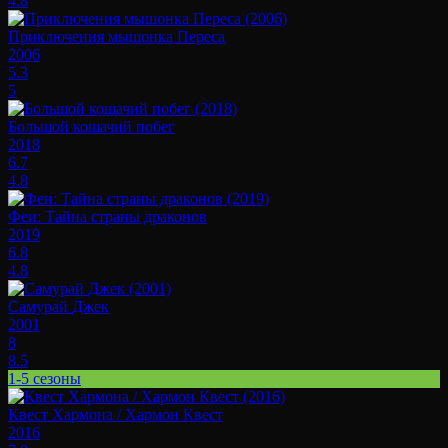
4.8
Приключения мышонка Переса
2006
5.3
5
Большой кошачий побег
2018
6.7
4.8
Феи: Тайна страны драконов
2019
6.8
4.8
Самурай Джек
2001
8
8.5
1-5 сезоны
Квест Хармона / Хармон Квест
2016