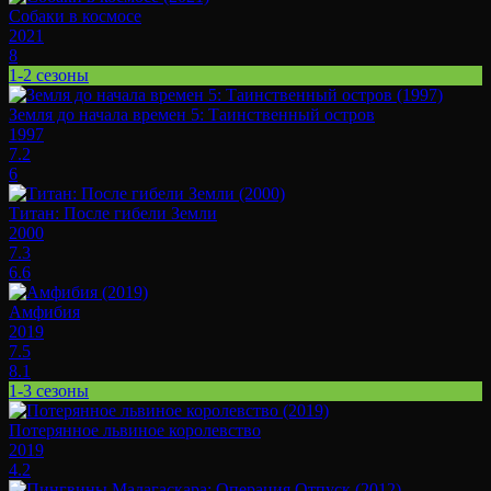
Собаки в космосе
2021
8
1-2 сезоны
Земля до начала времен 5: Таинственный остров
1997
7.2
6
Титан: После гибели Земли
2000
7.3
6.6
Амфибия
2019
7.5
8.1
1-3 сезоны
Потерянное львиное королевство
2019
4.2