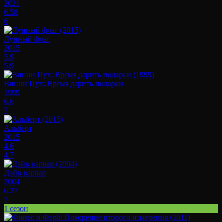
2021
6.58
6
Лунный флаг
2015
5.9
5.9
Винни Пух: Время дарить подарки
1999
6.6
7
Альберт
2015
4.6
4.7
Дэйв варвар
2004
6.27
7
1 сезон