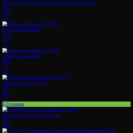
Финес и Ферб: Покорение второго измерения
2011
7.4
7.4
Куки возвращается
2010
7.41
7.2
Планета сокровищ
2002
8.1
7.2
Утиные истории (2017)
2017
8.2
8.2
1-3 сезоны
Космические исследователи
2018
4.8