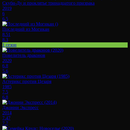
Скуби-Ду и проклятье тринадцатого призрака
2019
6
6.5
Последний из Могикан
8.51
8.3
1 сезон
Повелитель драконов
2020
6.8
5.6
Астерикс против Цезаря
1985
7.5
6.8
Джонни Экспресс
2014
7.47
7.7