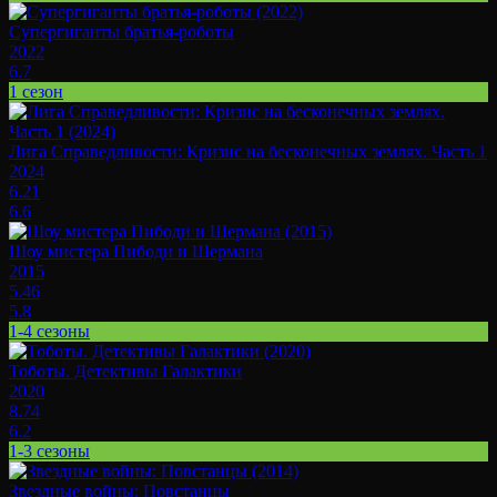
Супергиганты братья-роботы
2022
6.7
1 сезон
Лига Справедливости: Кризис на бесконечных землях. Часть 1
2024
6.21
6.6
Шоу мистера Пибоди и Шермана
2015
5.46
5.8
1-4 сезоны
Тоботы. Детективы Галактики
2020
8.74
6.2
1-3 сезоны
Звездные войны: Повстанцы