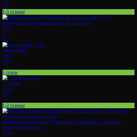
7.8
8.3
1-3 сезоны
Кругосветное путешествие Кота в сапогах
1976
8
6.8
Экскалибур
2001
6.19
7.2
1 сезон
7 гномов
2014
5.6
5.6
1-2 сезоны
Мой маленький пони: Девочки из Эквестрии – Легенды
вечнозеленого леса
2016