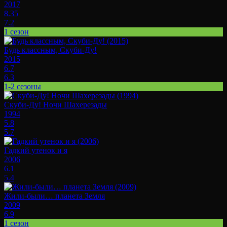
2017
8.35
7.2
1 сезон
Будь классным, Скуби-Ду!
2015
6.7
6.3
1-2 сезоны
Скуби-Ду! Ночи Шахерезады
1994
5.8
5.7
Гадкий утенок и я
2006
6.1
5.4
Жили-были… планета Земля
2009
6.9
1 сезон