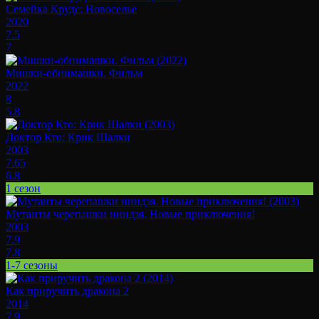
Семейка Крудс: Новоселье
2020
7.5
7
Мишки-обнимашки. Фильм
2022
8
5.8
Доктор Кто: Крик Шалки
2003
7.65
6.8
1 сезон
Мутанты черепашки ниндзя. Новые приключения!
2003
7.9
7.8
1-7 сезоны
Как приручить дракона 2
2014
7.9