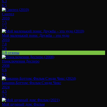
6.3
6.5
Синтел
2010
7.5
7.5
Мой маленький пони: Дружба – это чудо
2010
7.8
7.6
1-9 сезоны
Приключения Десперо
2008
6.6
6.1
Бикини-Боттом: Фильм Сэнди Чикс
2024
4.5
3.7
Мой шумный дом: Фильм