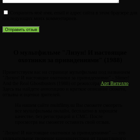
Сохранить моё имя, email и адрес сайта в этом браузере для
последующих моих комментариев.
О мультфильме "Лизун! И настоящие
охотники за привидениями" (1988)
Приветствуем вас на странице мультфильма под названием
"Лизун! И настоящие охотники за привидениями" - Slimer!
And the Real Ghostbusters (1988) от режиссёра
Арт Вителло
.
Здесь вы найдете аннотацию и краткое описание сюжета,
отзывы и оценки зрителей.
На нашем сайте multfilmy.su Вы сможете смотреть
все мультфильмы онлайн, бесплатно в хорошем
качестве, без регистраций и СМС. После
просмотра вы сможете оставить свой отзыв.
"Лизун! И настоящие охотники за привидениями" — это
увлекательное творение киноиндустрии от талантливого