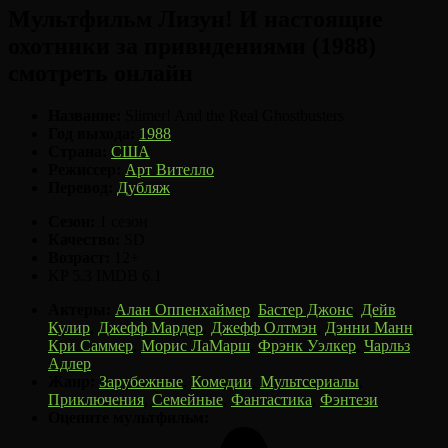
Мультфильм Лизун! И настоящие
охотники за привидениями (1988)
смотреть онлайн
Название:
Slimer! And the Real Ghostbusters
Год выхода:
1988
Страна:
США
Режиссер:
Арт Вителло
Перевод:
Дубляж
Сезон:
1 сезон
Качество:
SD
Возраст:
12+
KP
5.3
IMDB
6.1
Актеры:
Алан Оппенхаймер
,
Бастер Джонс
,
Дейв
Кулир
,
Джефф Мардер
,
Джефф Олтмэн
,
Дэнни Манн
,
Кри Саммер
,
Морис ЛаМарш
,
Фрэнк Уэлкер
,
Чарльз
Адлер
Жанр:
Зарубежные
,
Комедии
,
Мультсериалы
,
Приключения
,
Семейные
,
Фантастика
,
Фэнтези
Оцените мультфильм: