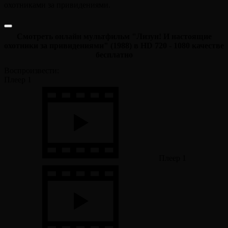
охотниками за привидениями.
Смотреть онлайн мультфильм "Лизун! И настоящие
охотники за привидениями" (1988) в HD 720 - 1080 качестве
бесплатно
Воспроизвести:
Плеер 1
Плеер 1