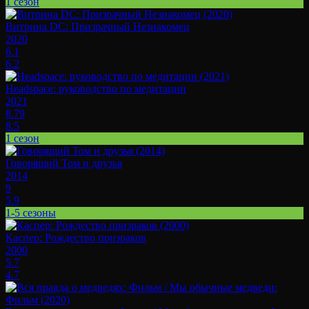
1 сезон
Витрина DC: Призрачный Незнакомец
2020
6.1
6.2
Headspace: руководство по медитации
2021
8.79
8.5
1 сезон
Говорящий Том и друзья
2014
9
5.9
1-5 сезоны
Каспер: Рождество призраков
2000
5.7
4.7