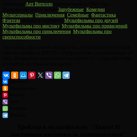
режиссера
Арт Вителло
, презентовано в 1988 году.
Мультфильм снят в жанре
Зарубежные
,
Комедии
,
Мультсериалы
,
Приключения
,
Семейные
,
Фантастика
,
Фэнтези
, входит в подборку:
Мультфильмы про друзей
,
Мультфильмы про мистику
,
Мультфильмы про привидений
,
Мультфильмы про приключения
,
Мультфильмы про
сверхспособности
.
Уже сейчас Вы можете смотреть его, в украинской и русской
озвучке онлайн, в HD 720 - 1080p качестве, длительностью 24
мин.. Возрастное ограничение на уровне 12+, взрослые темы
и понятия, но темы не раскрыты.
ВКонтакте
Одноклассники
Pinterest
Viber
WhatsApp
Telegram
Трейлер к мультфильму "Лизун! И
настоящие охотники за привидениями"