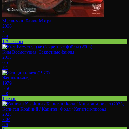
Мультачки: Байки Мэтра
2008
7.1
6.9
1-3 сезоны
Ким Всемогущая: Секретные файлы
2003
6.5
7.1
Женщина-паук
1979
5.56
5.8
1 сезон
Капитан Крайний / Капитан Фолл / Капитан-провал
2023
7.04
6.9