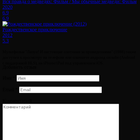
Вся правда о медведях: Фильм / Мы обычные медведи: Фильм
2020
6.9
6.9
Рождественское приключение
2012
5.3
Мультфильм "Лизун! И настоящие охотники за привидениями" (1988) также
доступен к просмотру на телефоне или планшете андроид онлайн (Android
с поддержкой HLS), на iPhone/iPad под управлением iOS.
Добавить отзыв
Имя
*
Email
*
Комментарий