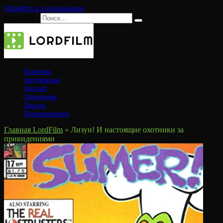
Перейти к содержанию
Search for:
Новинки
Зарубежные
Дисней
Дримворкс
Пиксар
Илюминейшен
Главная LordFilm
»
Лизун! И настоящие охотники за
привидениями