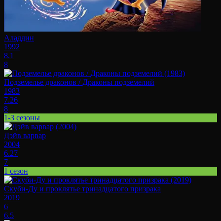
Аладдин
1992
8.1
8
Подземелье драконов / Драконы подземелий
1983
7.26
8
1-3 сезоны
Дэйв варвар
2004
6.27
7
1 сезон
Скуби-Ду и проклятье тринадцатого призрака
2019
6
6.5