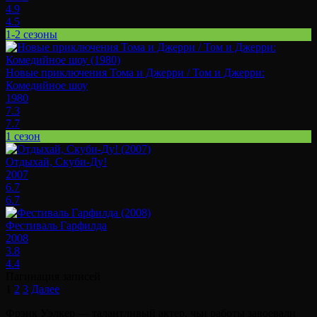
4.9
4.5
1-2 сезоны
Новые приключения Тома и Джерри / Том и Джерри:
Комедийное шоу
1980
7.3
7.7
1 сезон
Отдыхай, Скуби-Ду!
2007
6.7
6.7
Фестиваль Гарфилда
2008
3.8
4.4
Пагинация записей
1
2
3
Далее
Фрэнк Уэлкер — талантливый актер, чьи работы завоевали