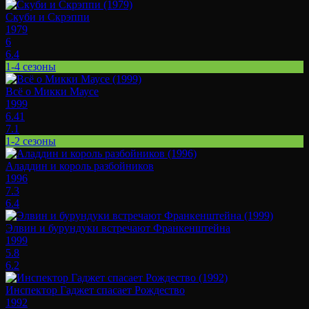
Скуби и Скрэппи
1979
6
6.4
1-4 сезоны
Всё о Микки Маусе
1999
6.41
7.1
1-2 сезоны
Аладдин и король разбойников
1996
7.3
6.4
Элвин и бурундуки встречают Франкенштейна
1999
5.8
6.2
Инспектор Гаджет спасает Рождество
1992