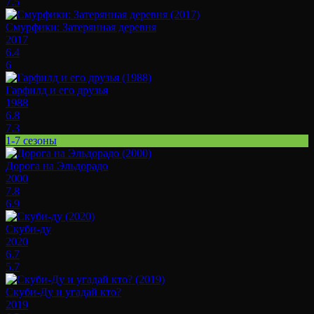
7.5
Смурфики: Затерянная деревня
2017
6.4
6
Гарфилд и его друзья
1988
6.8
7.3
1-7 сезоны
Дорога на Эльдорадо
2000
7.8
6.9
Скуби-ду
2020
6.7
5.7
Скуби-Ду и угадай кто?
2019