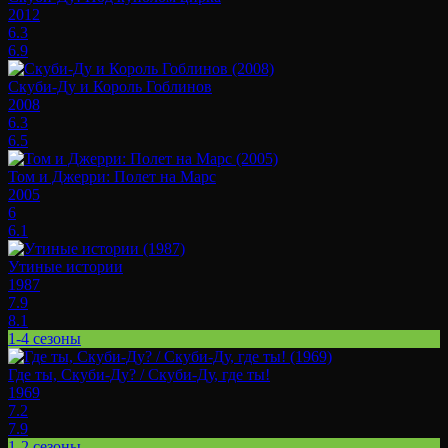
2012
6.3
6.9
Скуби-Ду и Король Гоблинов
2008
6.3
6.5
Том и Джерри: Полет на Марс
2005
6
6.1
Утиные истории
1987
7.9
8.1
1-4 сезоны
Где ты, Скуби-Ду? / Скуби-Ду, где ты!
1969
7.2
7.9
1-2 сезоны