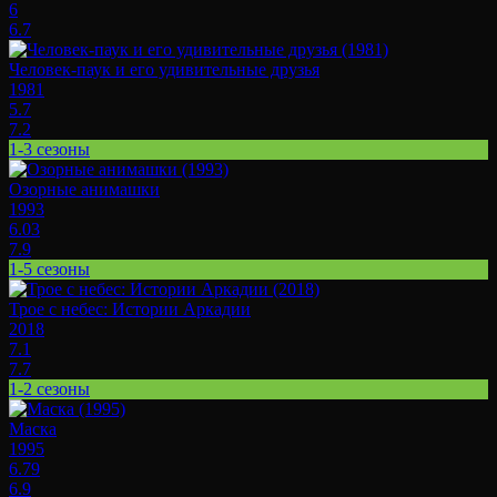
6
6.7
Человек-паук и его удивительные друзья
1981
5.7
7.2
1-3 сезоны
Озорные анимашки
1993
6.03
7.9
1-5 сезоны
Трое с небес: Истории Аркадии
2018
7.1
7.7
1-2 сезоны
Маска
1995
6.79
6.9