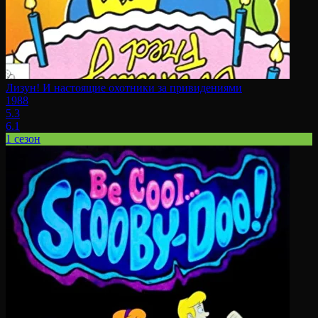
Лизун! И настоящие охотники за привидениями
1988
5.3
6.1
1 сезон