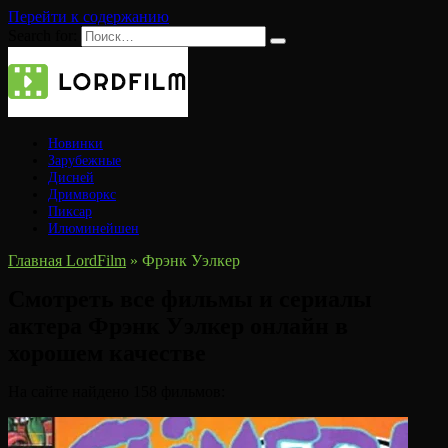
Перейти к содержанию
Search for:
Новинки
Зарубежные
Дисней
Дримворкс
Пиксар
Илюминейшен
Главная LordFilm
»
Фрэнк Уэлкер
Смотреть все фильмы и сериалы
актера Фрэнк Уэлкер онлайн в
хорошем качестве
На сайте найдено 158 фильмов: