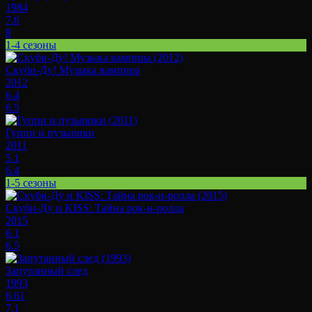
1984
7.6
8
1-4 сезоны
Скуби-Ду! Музыка вампира
2012
6.4
6.5
Гуппи и пузырики
2011
5.1
6.4
1-5 сезоны
Скуби-Ду и KISS: Тайна рок-н-ролла
2015
6.1
6.5
Запутанный след
1993
6.61
7.1