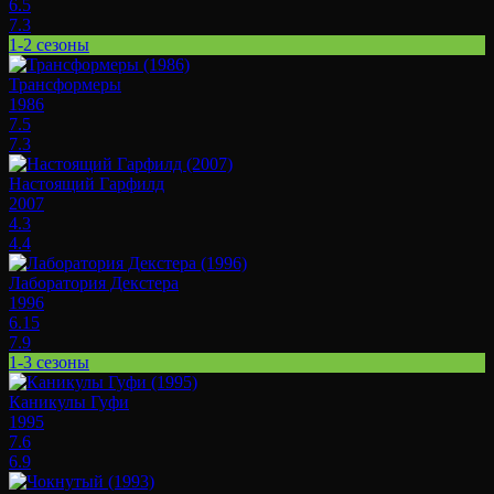
6.5
7.3
1-2 сезоны
Трансформеры
1986
7.5
7.3
Настоящий Гарфилд
2007
4.3
4.4
Лаборатория Декстера
1996
6.15
7.9
1-3 сезоны
Каникулы Гуфи
1995
7.6
6.9