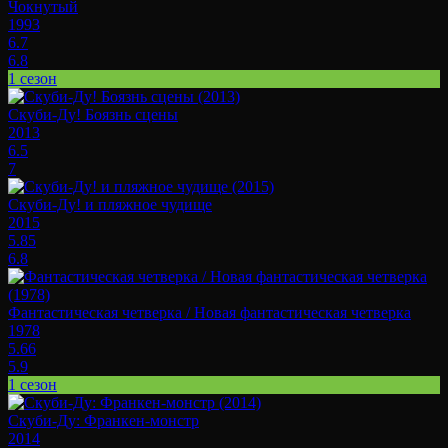
Чокнутый
1993
6.7
6.8
1 сезон
Скуби-Ду! Боязнь сцены
2013
6.5
7
Скуби-Ду! и пляжное чудище
2015
5.85
6.8
Фантастическая четверка / Новая фантастическая четверка
1978
5.66
5.9
1 сезон
Скуби-Ду: Франкен-монстр
2014