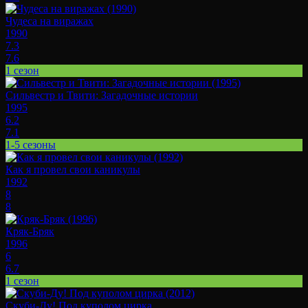
Чудеса на виражах
1990
7.3
7.6
1 сезон
Сильвестр и Твити: Загадочные истории
1995
6.2
7.1
1-5 сезоны
Как я провел свои каникулы
1992
8
8
Кряк-Бряк
1996
6
6.7
1 сезон
Скуби-Ду! Под куполом цирка