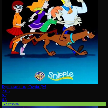
Будь классным, Скуби-Ду!
2015
6.7
6.3
1-2 сезоны