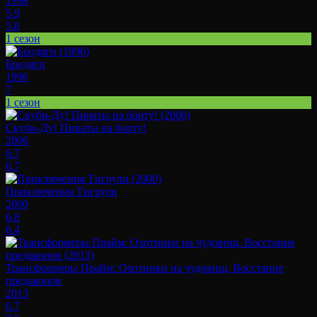
1998
5.9
5.8
1 сезон
Бродяги
1996
7
1 сезон
Скуби-Ду! Пираты на борту!
2006
6.7
6.7
Приключения Тигрули
2000
6.8
6.4
Трансформеры Прайм: Охотники на чудовищ. Восстание
предаконов
2013
6.7