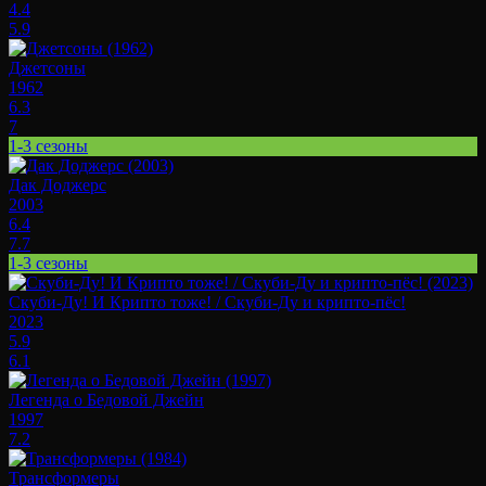
4.4
5.9
Джетсоны
1962
6.3
7
1-3 сезоны
Дак Доджерс
2003
6.4
7.7
1-3 сезоны
Скуби-Ду! И Крипто тоже! / Скуби-Ду и крипто-пёс!
2023
5.9
6.1
Легенда о Бедовой Джейн
1997
7.2
Трансформеры