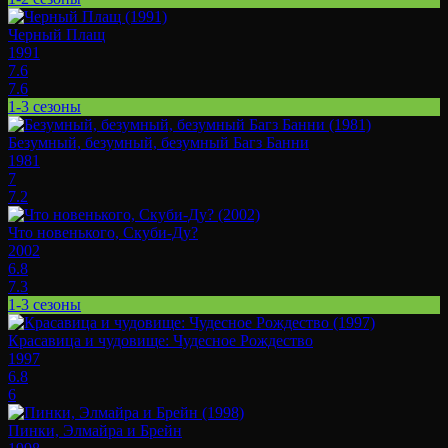
Черный Плащ
1991
7.6
7.6
1-3 сезоны
Безумный, безумный, безумный Багз Банни
1981
7
7.2
Что новенького, Скуби-Ду?
2002
6.8
7.3
1-3 сезоны
Красавица и чудовище: Чудесное Рождество
1997
6.8
6
Пинки, Элмайра и Брейн