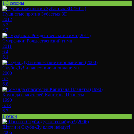
1-3 сезоны
Пушистые против Зубастых 3D
2012
5.2
4.7
Смурфики: Рождественский гимн
2011
6.4
6.1
Скуби-Ду! и нашествие инопланетян
2000
6.7
6.8
Команда спасателей Капитана Планеты
1990
6.18
6.7
1 сезон
Шэгги и Скуби-Ду ключ найдут!
2006