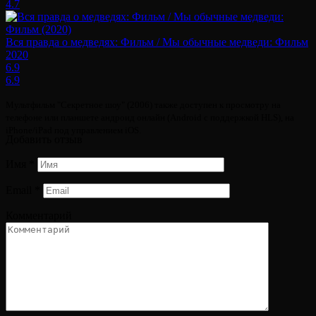
4.7
Вся правда о медведях: Фильм / Мы обычные медведи: Фильм
2020
6.9
6.9
Мультфильм "Секретное шоу" (2006) также доступен к просмотру на
телефоне или планшете андроид онлайн (Android с поддержкой HLS), на
iPhone/iPad под управлением iOS.
Добавить отзыв
Имя
*
Email
*
Комментарий