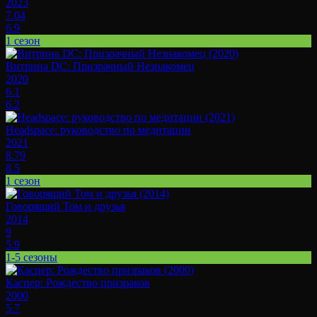
2023
7.04
6.9
1 сезон
Витрина DC: Призрачный Незнакомец
2020
6.1
6.2
Headspace: руководство по медитации
2021
8.79
8.5
1 сезон
Говорящий Том и друзья
2014
9
5.9
1-5 сезоны
Каспер: Рождество призраков
2000
5.7