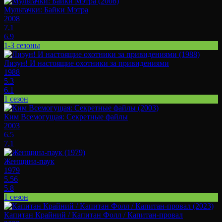
Мультачки: Байки Мэтра
2008
7.1
6.9
1-3 сезоны
Лизун! И настоящие охотники за привидениями
1988
5.3
6.1
1 сезон
Ким Всемогущая: Секретные файлы
2003
6.5
7.1
Женщина-паук
1979
5.56
5.8
1 сезон
Капитан Крайний / Капитан Фолл / Капитан-провал