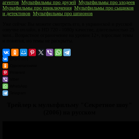
агентов
,
Мультфильмы про друзей
,
Мультфильмы про злодеев
,
Мультфильмы про приключения
,
Мультфильмы про сыщиков
и детективов
,
Мультфильмы про шпионов
.
Уже сейчас Вы можете смотреть его, в украинской и русской
озвучке онлайн, в HD 720 - 1080p качестве, длительностью 25
мин.. Возрастное ограничение на уровне 12+, взрослые темы
и понятия, но темы не раскрыты.
ВКонтакте
Одноклассники
Pinterest
Viber
WhatsApp
Telegram
Трейлер к мультфильму "Секретное шоу"
(2006) на русском