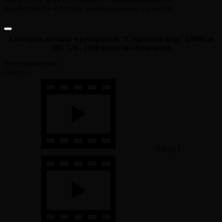
задействовать в битвах инновационные гаджеты.
Смотреть онлайн мультфильм "Секретное шоу" (2006) в
HD 720 - 1080 качестве бесплатно
Воспроизвести:
Плеер 1
Плеер 1