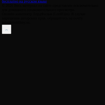
© 2026 Весь материал на сайте представлен исключительно
для домашнего ознакомительного просмотра.
Онлайн кинотеатр ЛордФильм (LordFilm). В случае
нарушения авторских прав, обращайтесь на почту
info@multfilmy.su.