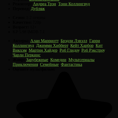
Режиссер:
Андреа Трэн
,
Тони Коллингвуд
Перевод:
Дубляж
Сезон:
1-2 сезоны
Качество:
720p
Возраст:
12+
KP
5.98
IMDB
7.1
Актеры:
Алан Марриотт
,
Брэдли Лэвэлл
,
Гарри
Коллингвуд
,
Джимми Хибберт
,
Кейт Харбор
,
Кит
Викхэм
,
Мартин Хайдер
,
Роб Глидоу
,
Роб Рэкстроу
,
Чарли Перкинс
Жанр:
Зарубежные
,
Комедии
,
Мультсериалы
,
Приключения
,
Семейные
,
Фантастика
Оцените мультфильм: