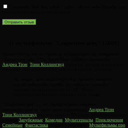
Сохранить моё имя, email и адрес сайта в этом браузере для
последующих моих комментариев.
О мультфильме "Секретное шоу" (2006)
Приветствуем вас на странице мультфильма под названием
"Секретное шоу" - The Secret Show (2006) от режиссёра
Андреа Трэн
,
Тони Коллингвуд
. Здесь вы найдете аннотацию
и краткое описание сюжета, отзывы и оценки зрителей.
На нашем сайте multfilmy.su Вы сможете смотреть
все мультфильмы онлайн, бесплатно в хорошем
качестве, без регистраций и СМС. После
просмотра вы сможете оставить свой отзыв.
"Секретное шоу" — это увлекательное творение
киноиндустрии от талантливого режиссера
Андреа Трэн
,
Тони Коллингвуд
, презентовано в 2006 году. Мультфильм снят
в жанре
Зарубежные
,
Комедии
,
Мультсериалы
,
Приключения
,
Семейные
,
Фантастика
, входит в подборку:
Мультфильмы про