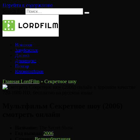
Перейти к содержанию
Search for:
Новинки
Зарубежные
Дисней
Дримворкс
Пиксар
Илюминейшен
Главная LordFilm
»
Секретное шоу
Мультфильм Секретное шоу (2006)
смотреть онлайн
Название:
The Secret Show
Год выхода:
2006
Страна:
Великобритания