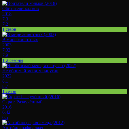
Обитатели холмов
2018
7.3
7.2
1 сезон
В мире животных
2003
7.32
7.9
1-2 сезоны
Не обнимай меня, я напуган
2022
8.1
8.7
1 сезон
Скрат: Разлучённый
2016
6.42
6.5
Автобиография лжеца