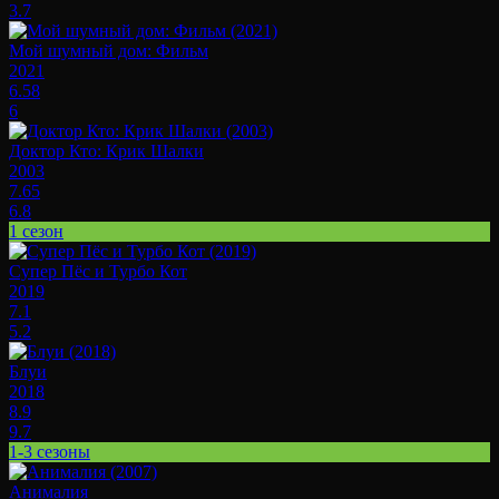
3.7
Мой шумный дом: Фильм
2021
6.58
6
Доктор Кто: Крик Шалки
2003
7.65
6.8
1 сезон
Супер Пёс и Турбо Кот
2019
7.1
5.2
Блуи
2018
8.9
9.7
1-3 сезоны
Анималия