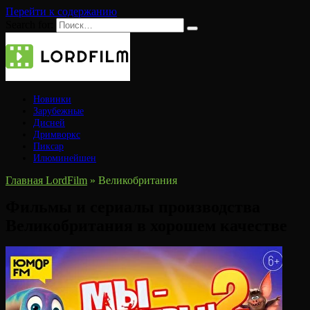
Перейти к содержанию
Search for:
Новинки
Зарубежные
Дисней
Дримворкс
Пиксар
Илюминейшен
Главная LordFilm
»
Великобритания
Фильмы и сериалы производства
Великобритания в хорошем качестве