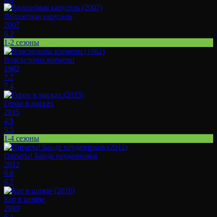
Волшебная карусель
2007
6.2
1-2 сезоны
Властелины времени
1982
7.7
7.4
Герои в масках
2015
4.9
5.5
1-4 сезоны
Пираты! Банда неудачников
2012
6.6
6.7
Кот в шляпе
2010
6.4