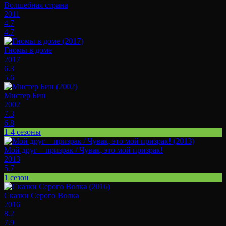
Волшебная страна
2011
4.7
4.7
Гномы в доме
2017
6.3
5.6
Мистер Бин
2002
7.3
6.8
1-4 сезоны
Мой друг – призрак / Чувак, это мой призрак!
2013
5.7
1 сезон
Сказки Серого Волка
2016
8.2
7.9