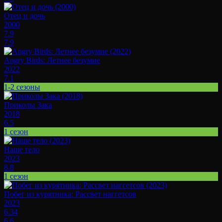
Отец и дочь
2000
7.9
7.9
Angry Birds: Летнее безумие
2022
7.1
1-2 сезоны
Приколы Зака
2018
6.5
1 сезон
Наше тело
2023
8.8
1 сезон
Побег из курятника: Рассвет наггетсов
2023
6.34
6.6