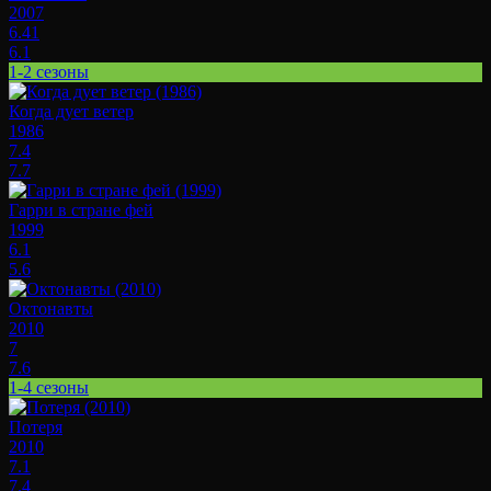
2007
6.41
6.1
1-2 сезоны
Когда дует ветер
1986
7.4
7.7
Гарри в стране фей
1999
6.1
5.6
Октонавты
2010
7
7.6
1-4 сезоны
Потеря
2010
7.1
7.4