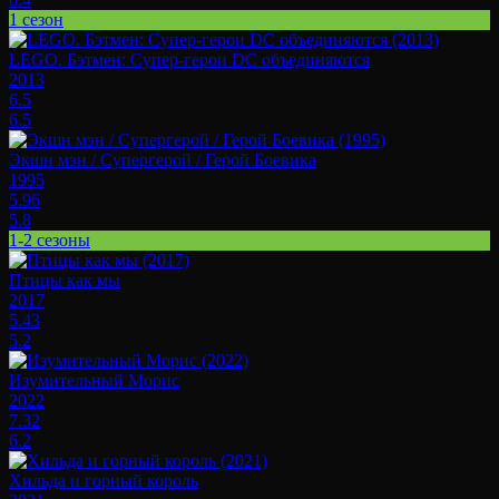
1 сезон
LEGO. Бэтмен: Супер-герои DC объединяются
2013
6.5
6.5
Экшн мэн / Супергерой / Герой Боевика
1995
5.96
5.8
1-2 сезоны
Птицы как мы
2017
5.43
5.2
Изумительный Морис
2022
7.32
6.2
Хильда и горный король