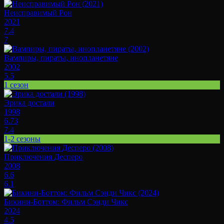
Неисправимый Рон
2021
7.4
7
Вампиры, пираты, инопланетяне
2002
5.5
1 сезон
Эрика достали
1998
6.73
7.4
1-2 сезоны
Приключения Десперо
2008
6.6
6.1
Бикини-Боттом: Фильм Сэнди Чикс
2024
4.5