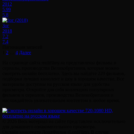
2012
5.99
5.8
Зог
2018
7.2
7.4
Пагинация записей
1
2
…
4
Далее
На странице сайта multfilmy.su представлены фильмы и
сериалы, производства Великобритания, которые можно
смотреть онлайн бесплатно. Здесь вы найдёте 229 фильмов,
подборки лучших кинолент и шоу в хорошем качестве. Все
материалы доступны на русском языке для удобства
просмотра. Откройте для себя коллекцию популярных
фильмов и сериалов, производства Великобритания и
наслаждайтесь увлекательным контентом в любое время.
© 2026 Весь материал на сайте представлен исключительно
для домашнего ознакомительного просмотра.
Онлайн кинотеатр ЛордФильм (LordFilm). В случае