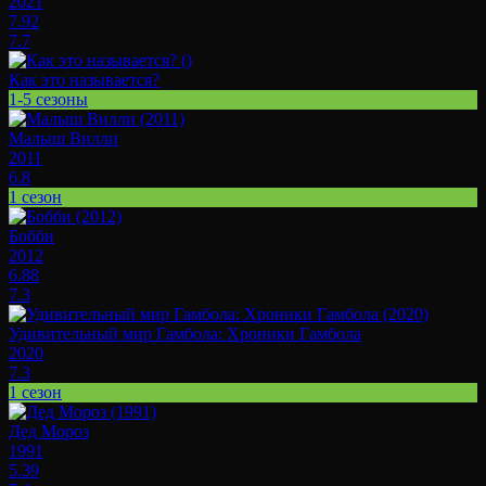
2021
7.92
7.7
Как это называется?
1-5 сезоны
Малыш Вилли
2011
6.8
1 сезон
Бобби
2012
6.88
7.3
Удивительный мир Гамбола: Хроники Гамбола
2020
7.3
1 сезон
Дед Мороз
1991
5.39