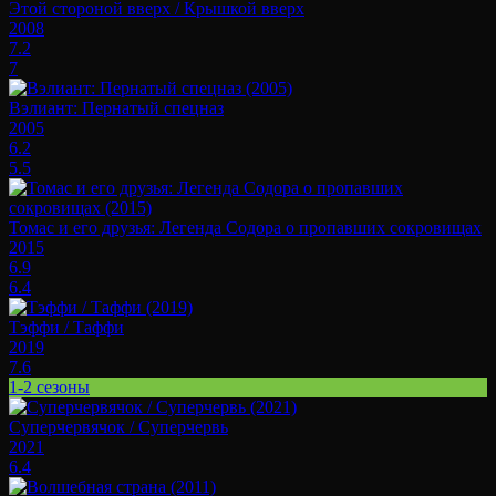
Этой стороной вверх / Крышкой вверх
2008
7.2
7
Вэлиант: Пернатый спецназ
2005
6.2
5.5
Томас и его друзья: Легенда Содора о пропавших сокровищах
2015
6.9
6.4
Тэффи / Таффи
2019
7.6
1-2 сезоны
Суперчервячок / Суперчервь
2021
6.4