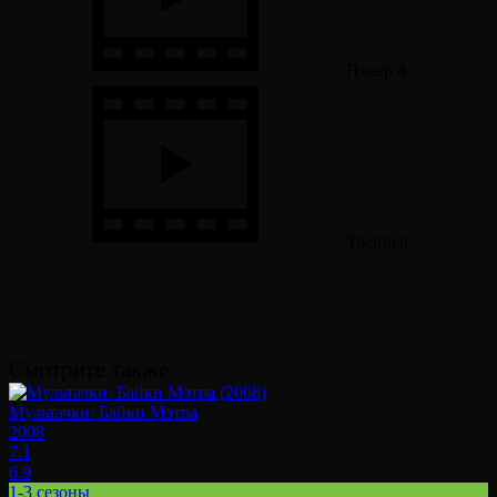
Плеер 4
Трейлер
Смотрите также
Мультачки: Байки Мэтра
2008
7.1
6.9
1-3 сезоны