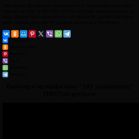
Уже сейчас Вы можете смотреть его, в украинской и русской
озвучке онлайн, в HD 720 - 1080p качестве, длительностью 22
мин.. Возрастное ограничение на уровне 6+, можно смотреть
всей семьей, дети могут задавать вопросы и отвлекать.
ВКонтакте
Одноклассники
Pinterest
Viber
WhatsApp
Telegram
Трейлер к мультфильму "101 далматинец"
(1997) на русском