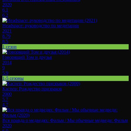
2020
6.1
6.2
Headspace: руководство по медитации
2021
8.79
8.5
1 сезон
Говорящий Том и друзья
2014
9
5.9
1-5 сезоны
Каспер: Рождество призраков
2000
5.7
4.7
Вся правда о медведях: Фильм / Мы обычные медведи: Фильм
2020
6.9