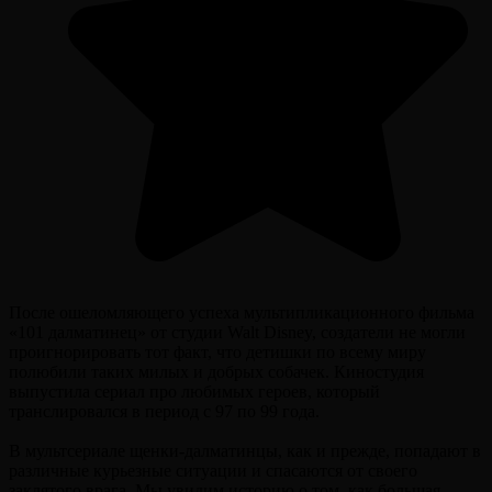
После ошеломляющего успеха мультипликационного фильма
«101 далматинец» от студии Walt Disney, создатели не могли
проигнорировать тот факт, что детишки по всему миру
полюбили таких милых и добрых собачек. Киностудия
выпустила сериал про любимых героев, который
транслировался в период с 97 по 99 года.
В мультсериале щенки-далматинцы, как и прежде, попадают в
различные курьезные ситуации и спасаются от своего
заклятого врага. Мы увидим историю о том, как большая