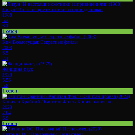
Лизун! И настоящие охотники за привидениями
1988
5.3
6.1
1 сезон
Ким Всемогущая: Секретные файлы
2003
6.5
7.1
Женщина-паук
1979
5.56
5.8
1 сезон
Капитан Крайний / Капитан Фолл / Капитан-провал
2023
7.04
6.9
1 сезон
Витрина DC: Призрачный Незнакомец