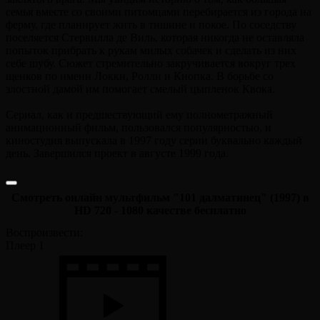
семья вместе со своими питомцами перебирается из города на
ферму, где планирует жить в тишине и покое. По соседству
поселяется Стервилла де Виль, которая никогда не оставляла
попыток прибрать к рукам милых собачек и сделать из них
себе шубу. Сюжет стремительно закручивается вокруг трех
щенков по имени Локки, Ролли и Кнопка. В борьбе со
злостной дамой им помогает смелый цыпленок Квока.
Сериал, как и предшествующий ему полнометражный
анимационный фильм, пользовался популярностью, и
киностудия выпускала в 1997 году серии буквально каждый
день. Завершился проект в августе 1999 года.
Смотреть онлайн мультфильм "101 далматинец" (1997) в
HD 720 - 1080 качестве бесплатно
Воспроизвести:
Плеер 1