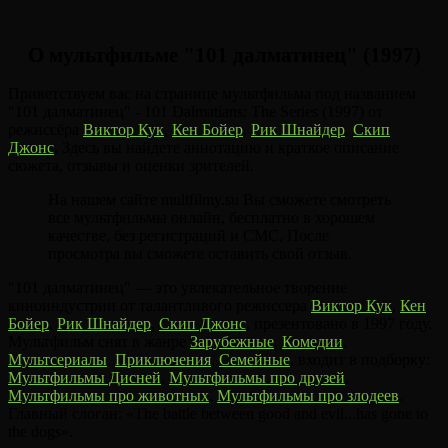
О мультфильме "101 далматинец" (1997)
Приветствуем вас на странице мультфильма под названием
"101 далматинец" - 101 Dalmatians: The Series (1997) от
режиссёра
Виктор Кук
,
Кен Бойер
,
Рик Шнайдер
,
Скип
Джонс
. Здесь вы найдете аннотацию и краткое описание
сюжета, отзывы и оценки зрителей.
На нашем сайте multfilmy.su Вы сможете смотреть
все мультфильмы онлайн, бесплатно в хорошем
качестве, без регистраций и СМС. После
просмотра вы сможете оставить свой отзыв.
"101 далматинец" — это увлекательное творение
киноиндустрии от талантливого режиссера
Виктор Кук
,
Кен
Бойер
,
Рик Шнайдер
,
Скип Джонс
, презентовано в 1997 году.
Мультфильм снят в жанре
Зарубежные
,
Комедии
,
Мультсериалы
,
Приключения
,
Семейные
, входит в подборку:
Мультфильмы Дисней
,
Мультфильмы про друзей
,
Мультфильмы про животных
,
Мультфильмы про злодеев
.
Главный слоган: «The battle between good and evil...has gone to
the dogs».