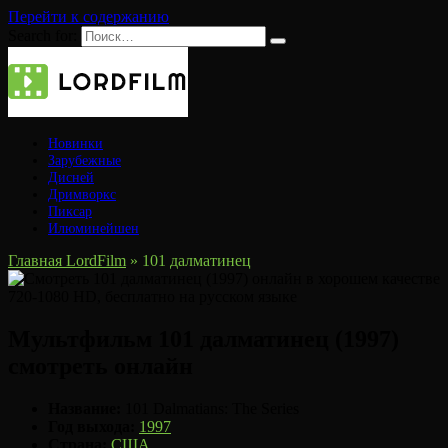
Перейти к содержанию
Search for:
Новинки
Зарубежные
Дисней
Дримворкс
Пиксар
Илюминейшен
Главная LordFilm
»
101 далматинец
Мультфильм 101 далматинец (1997)
смотреть онлайн
Название:
101 Dalmatians: The Series
Год выхода:
1997
Страна:
США