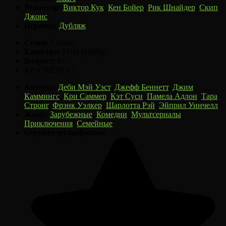
Режиссер:
Виктор Кук
,
Кен Бойер
,
Рик Шнайдер
,
Скип
Джонс
Перевод:
Дубляж
Сезон:
1 сезон
Качество:
FHD (1080p)
Возраст:
6+
KP
6
IMDB
6.2
Актеры:
Деби Мэй Уэст
,
Джефф Беннетт
,
Джим
Каммингс
,
Кри Саммер
,
Кэт Суси
,
Памела Адлон
,
Тара
Стронг
,
Фрэнк Уэлкер
,
Шарлотта Рэй
,
Эйприл Уинчелл
Жанр:
Зарубежные
,
Комедии
,
Мультсериалы
,
Приключения
,
Семейные
Оцените мультфильм: