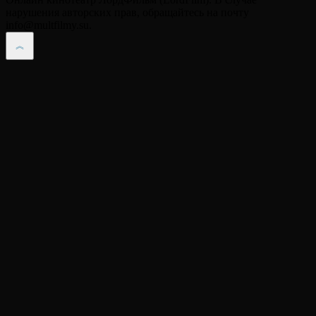
нарушения авторских прав, обращайтесь на почту
info@multfilmy.su.