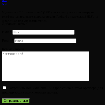
6.9
Мультфильм "101 далматинец" (1997) также доступен к просмотру на
телефоне или планшете андроид онлайн (Android с поддержкой HLS), на
iPhone/iPad под управлением iOS.
Добавить отзыв
Имя
*
Email
*
Комментарий
Сохранить моё имя, email и адрес сайта в этом браузере для
последующих моих комментариев.