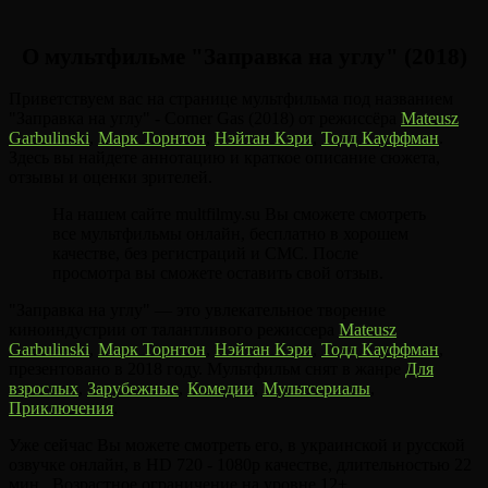
О мультфильме "Заправка на углу" (2018)
Приветствуем вас на странице мультфильма под названием
"Заправка на углу" - Corner Gas (2018) от режиссёра
Mateusz
Garbulinski
,
Марк Торнтон
,
Нэйтан Кэри
,
Тодд Кауффман
.
Здесь вы найдете аннотацию и краткое описание сюжета,
отзывы и оценки зрителей.
На нашем сайте multfilmy.su Вы сможете смотреть
все мультфильмы онлайн, бесплатно в хорошем
качестве, без регистраций и СМС. После
просмотра вы сможете оставить свой отзыв.
"Заправка на углу" — это увлекательное творение
киноиндустрии от талантливого режиссера
Mateusz
Garbulinski
,
Марк Торнтон
,
Нэйтан Кэри
,
Тодд Кауффман
,
презентовано в 2018 году. Мультфильм снят в жанре
Для
взрослых
,
Зарубежные
,
Комедии
,
Мультсериалы
,
Приключения
.
Уже сейчас Вы можете смотреть его, в украинской и русской
озвучке онлайн, в HD 720 - 1080p качестве, длительностью 22
мин.. Возрастное ограничение на уровне 12+.