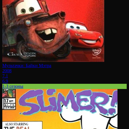
Мультачки: Байки Мэтра
2008
7.1
6.9
1-3 сезоны