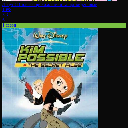
Лизун! И настоящие охотники за привидениями
1988
5.3
6.1
1 сезон