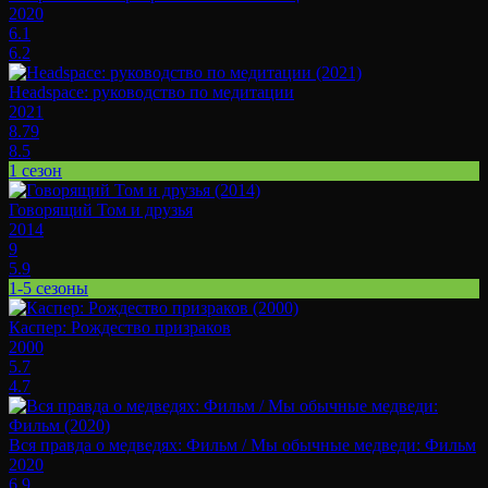
2020
6.1
6.2
Headspace: руководство по медитации
2021
8.79
8.5
1 сезон
Говорящий Том и друзья
2014
9
5.9
1-5 сезоны
Каспер: Рождество призраков
2000
5.7
4.7
Вся правда о медведях: Фильм / Мы обычные медведи: Фильм
2020
6.9