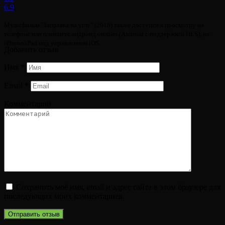
6.9
Мультфильм "Заправка на углу" (2018) также доступен к просмотру на
телефоне или планшете андроид онлайн (Android с поддержкой HLS), на
iPhone/iPad под управлением iOS.
Добавить отзыв
Имя
*
Email
*
Комментарий
Сохранить моё имя, email и адрес сайта в этом браузере для
последующих моих комментариев.