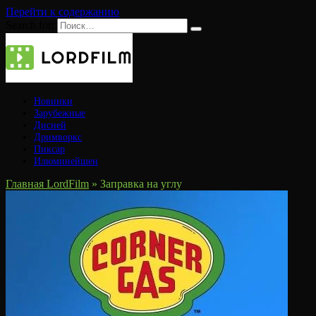
Перейти к содержанию
Search for:
Новинки
Зарубежные
Дисней
Дримворкс
Пиксар
Илюминейшен
Главная LordFilm
»
Заправка на углу