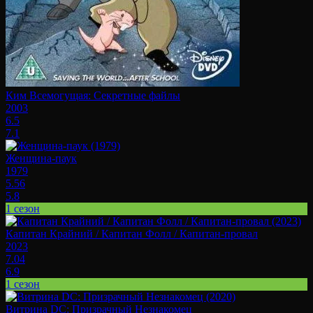
Ким Всемогущая: Секретные файлы
2003
6.5
7.1
Женщина-паук
1979
5.56
5.8
1 сезон
Капитан Крайний / Капитан Фолл / Капитан-провал
2023
7.04
6.9
1 сезон
Витрина DC: Призрачный Незнакомец