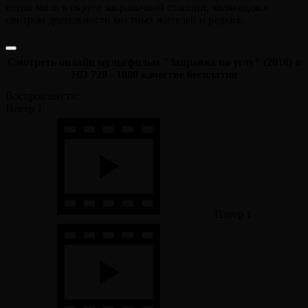
сотни миль в округе заправочной станции, являющаяся
центром деятельности местных жителей и редких.
Смотреть онлайн мультфильм "Заправка на углу" (2018) в
HD 720 - 1080 качестве бесплатно
Воспроизвести:
Плеер 1
Плеер 1