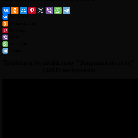
ВКонтакте
Одноклассники
Pinterest
Viber
WhatsApp
Telegram
Трейлер к мультфильму "Заправка на углу"
(2018) на русском