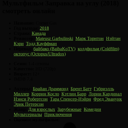
Мультфильм Заправка на углу (2018)
смотреть онлайн
Название:
Corner Gas
Год выхода:
2018
Страна:
Канада
Режиссер:
Mateusz Garbulinski
,
Марк Торнтон
,
Нэйтан
Кэри
,
Тодд Кауффман
Перевод:
байбако (BaibaKoTV)
,
колдфильм (Coldfilm)
,
октопус (Octopus/Ultradox)
Сезон:
1-4 сезоны
Качество:
HD (720p)
Возраст:
12+
IMDB
7.4
Актеры:
Брайан Драммонд
,
Брент Батт
,
Гэбриэлль
Миллер
,
Коррин Косло
,
Кэтлин Барр
,
Лорни Кардинал
,
Нэнси Робертсон
,
Тара Спенсер-Нэйрн
,
Фред Эвануик
,
Эрик Петерсон
Жанр:
Для взрослых
,
Зарубежные
,
Комедии
,
Мультсериалы
,
Приключения
Оцените мультфильм: