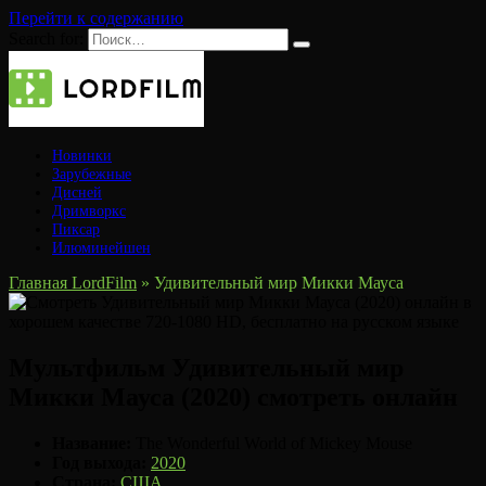
Перейти к содержанию
Search for:
Новинки
Зарубежные
Дисней
Дримворкс
Пиксар
Илюминейшен
Главная LordFilm
»
Удивительный мир Микки Мауса
Мультфильм Удивительный мир
Микки Мауса (2020) смотреть онлайн
Название:
The Wonderful World of Mickey Mouse
Год выхода:
2020
Страна:
США