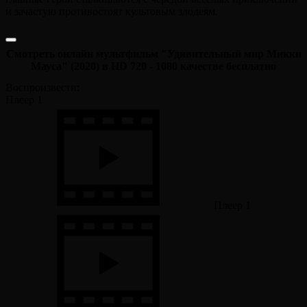
и зачастую противостоят культовым злодеям.
Смотреть онлайн мультфильм "Удивительный мир Микки
Мауса" (2020) в HD 720 - 1080 качестве бесплатно
Воспроизвести:
Плеер 1
Плеер 1