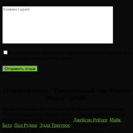
Комментарий
Сохранить моё имя, email и адрес сайта в этом браузере для
последующих моих комментариев.
О мультфильме "Удивительный мир Микки
Мауса" (2020)
Приветствуем вас на странице мультфильма под названием
"Удивительный мир Микки Мауса" - The Wonderful World of
Mickey Mouse (2020) от режиссёра
Джейсон Рейхер
,
Майк
Белл
,
Пол Рудиш
,
Эдди Тригерос
. Здесь вы найдете
аннотацию и краткое описание сюжета, отзывы и оценки