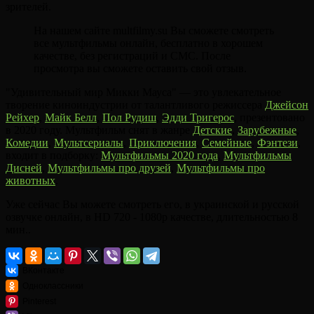
зрителей.
На нашем сайте multfilmy.su Вы сможете смотреть
все мультфильмы онлайн, бесплатно в хорошем
качестве, без регистраций и СМС. После
просмотра вы сможете оставить свой отзыв.
"Удивительный мир Микки Мауса" — это увлекательное
творение киноиндустрии от талантливого режиссера
Джейсон
Рейхер
,
Майк Белл
,
Пол Рудиш
,
Эдди Тригерос
, презентовано
в 2020 году. Мультфильм снят в жанре
Детские
,
Зарубежные
,
Комедии
,
Мультсериалы
,
Приключения
,
Семейные
,
Фэнтези
,
входит в подборку:
Мультфильмы 2020 года
,
Мультфильмы
Дисней
,
Мультфильмы про друзей
,
Мультфильмы про
животных
.
Уже сейчас Вы можете смотреть его, в украинской и русской
озвучке онлайн, в HD 720 - 1080p качестве, длительностью 8
мин..
ВКонтакте
Одноклассники
Pinterest