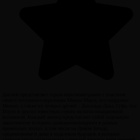
Дисней представляет серию короткометражек с участием
своего титульного персонажа Микки Мауса, его подружки
Минни, а также их лучших друзей – Дональда Дака, Гуфи, пса
Плуто и других известных героев мультипликационной
вселенной. Каждый эпизод представляет собой отдельную
законченную историю, разворачивающуюся в разных
временных эпохах, в том числе на Диком Западе,
средневековье и даже в недалеком будущем, в которых
главные герои сталкиваются с чередой веселых приключений