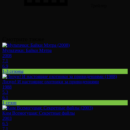
Трейлер
Смотрите также
Мультачки: Байки Мэтра
2008
7.1
6.9
1-3 сезоны
Лизун! И настоящие охотники за привидениями
1988
5.3
6.1
1 сезон
Ким Всемогущая: Секретные файлы
2003
6.5
7.1