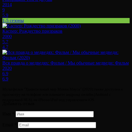
2014
9
5.9
1-5 сезоны
Каспер: Рождество призраков
2000
5.7
4.7
Вся правда о медведях: Фильм / Мы обычные медведи: Фильм
2020
6.9
6.9
Мультфильм "Удивительный мир Микки Мауса" (2020) также доступен к
просмотру на телефоне или планшете андроид онлайн (Android с
поддержкой HLS), на iPhone/iPad под управлением iOS.
Добавить отзыв
Имя
*
Email
*