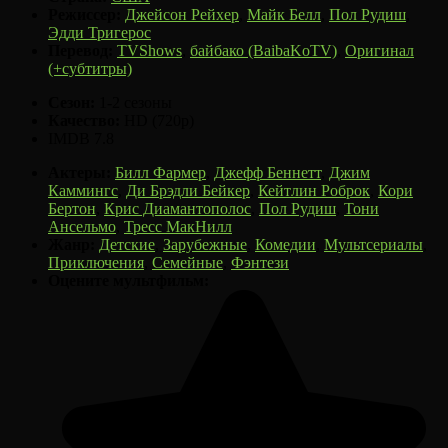
Режиссер:
Джейсон Рейхер
,
Майк Белл
,
Пол Рудиш
,
Эдди Тригерос
Перевод:
TVShows
,
байбако (BaibaKoTV)
,
Оригинал
(+субтитры)
Сезон:
1-2 сезоны
Качество:
HD (720p)
IMDB
7.8
Актеры:
Билл Фармер
,
Джефф Беннетт
,
Джим
Каммингс
,
Ди Брэдли Бейкер
,
Кейтлин Роброк
,
Кори
Бертон
,
Крис Диамантополос
,
Пол Рудиш
,
Тони
Ансельмо
,
Тресс МакНилл
Жанр:
Детские
,
Зарубежные
,
Комедии
,
Мультсериалы
,
Приключения
,
Семейные
,
Фэнтези
Оцените мультфильм: