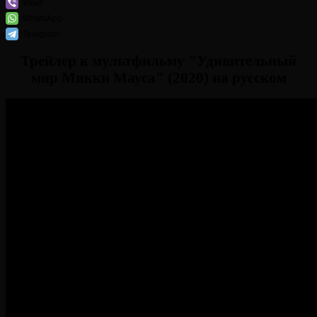
Viber
WhatsApp
Telegram
Трейлер к мультфильму "Удивительный
мир Микки Мауса" (2020) на русском