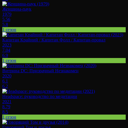
Женщина-паук
1979
5.56
5.8
1 сезон
Капитан Крайний / Капитан Фолл / Капитан-провал
2023
7.04
6.9
1 сезон
Витрина DC: Призрачный Незнакомец
2020
6.1
6.2
Headspace: руководство по медитации
2021
8.79
8.5
1 сезон
Говорящий Том и друзья