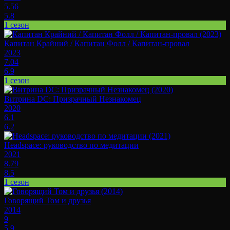
5.56
5.8
1 сезон
Капитан Крайний / Капитан Фолл / Капитан-провал
2023
7.04
6.9
1 сезон
Витрина DC: Призрачный Незнакомец
2020
6.1
6.2
Headspace: руководство по медитации
2021
8.79
8.5
1 сезон
Говорящий Том и друзья
2014
9
5.9