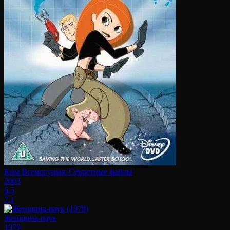
Ким Всемогущая: Секретные файлы
2003
6.5
7.1
Женщина-паук
1979