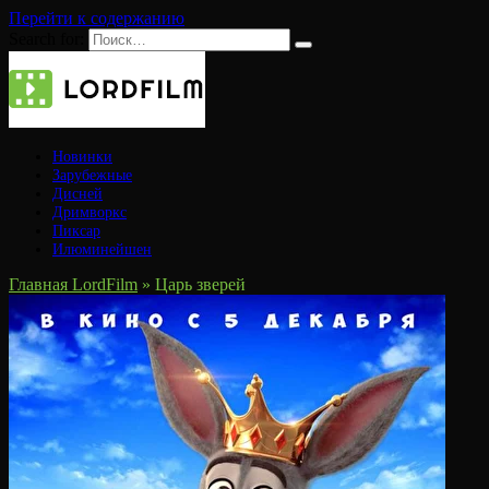
Перейти к содержанию
Search for:
Новинки
Зарубежные
Дисней
Дримворкс
Пиксар
Илюминейшен
Главная LordFilm
»
Царь зверей