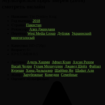
Мультфильм Царь зверей (2018)
смотреть онлайн
Название:
The Donkey King
Год выхода:
2018
Страна:
Пакистан
Режиссер:
Азиз Джиндани
Перевод:
West Media Group
,
Дубляж
,
Украинский
многоголосый
Качество:
HD (720p)
Возраст:
6+
KP
6.5
IMDB
6.5
Актеры:
Адиль Хашми
,
Афзал Кхан
,
Ахсан Рахим
,
Васай Чодри
,
Гулам Мохиуддин
,
Джавед Шейх
,
Файзал
Куреши
,
Хина Дильпазир
,
Шаббир Ян
,
Шафат Али
Жанр:
Зарубежные
,
Комедии
,
Семейные
Оцените мультфильм: