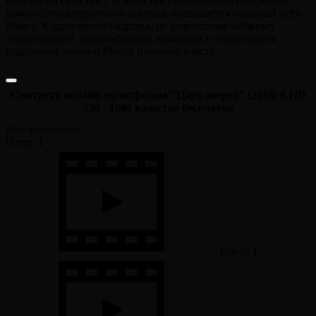
выборы на свой пост. В качестве претендентов на престол,
помимо эгоцентричного львенка, оказывается наивный осел
Мангу. К удивлению Бадшаха, по результатам забавных
соревнований, предвыборных кампаний и голосования
подданных именно Мангу получает власть.
Смотреть онлайн мультфильм "Царь зверей" (2018) в HD
720 - 1080 качестве бесплатно
Воспроизвести:
Плеер 1
Плеер 1