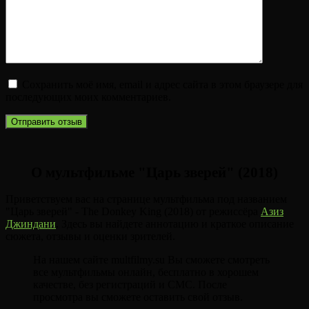
Сохранить моё имя, email и адрес сайта в этом браузере для
последующих моих комментариев.
О мультфильме "Царь зверей" (2018)
Приветствуем вас на странице мультфильма под названием
"Царь зверей" - The Donkey King (2018) от режиссёра
Азиз
Джиндани
. Здесь вы найдете аннотацию и краткое описание
сюжета, отзывы и оценки зрителей.
На нашем сайте multfilmy.su Вы сможете смотреть
все мультфильмы онлайн, бесплатно в хорошем
качестве, без регистраций и СМС. После
просмотра вы сможете оставить свой отзыв.