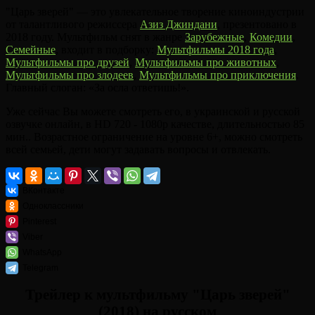
"Царь зверей" — это увлекательное творение киноиндустрии
от талантливого режиссера
Азиз Джиндани
, презентовано в
2018 году. Мультфильм снят в жанре
Зарубежные
,
Комедии
,
Семейные
, входит в подборку:
Мультфильмы 2018 года
,
Мультфильмы про друзей
,
Мультфильмы про животных
,
Мультфильмы про злодеев
,
Мультфильмы про приключения
.
Главный слоган: «За осла ответишь!».
Уже сейчас Вы можете смотреть его, в украинской и русской
озвучке онлайн, в HD 720 - 1080p качестве, длительностью 85
мин.. Возрастное ограничение на уровне 6+, можно смотреть
всей семьей, дети могут задавать вопросы и отвлекать.
ВКонтакте
Одноклассники
Pinterest
Viber
WhatsApp
Telegram
Трейлер к мультфильму "Царь зверей"
(2018) на русском