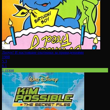
Лизун! И настоящие охотники за привидениями
1988
5.3
6.1
1 сезон