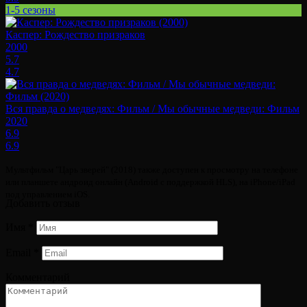
1-5 сезоны
Каспер: Рождество призраков
2000
5.7
4.7
Вся правда о медведях: Фильм / Мы обычные медведи: Фильм
2020
6.9
6.9
Мультфильм "Царь зверей" (2018) также доступен к просмотру на телефоне
или планшете андроид онлайн (Android с поддержкой HLS), на iPhone/iPad
под управлением iOS.
Добавить отзыв
Имя
*
Email
*
Комментарий