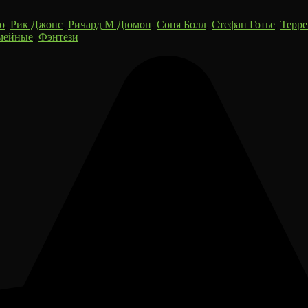
о
,
Рик Джонс
,
Ричард М Дюмон
,
Соня Болл
,
Стефан Готье
,
Терре
мейные
,
Фэнтези