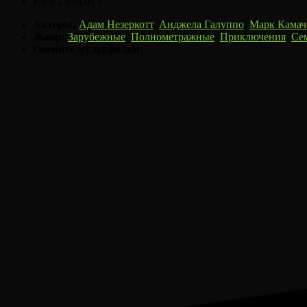
KP
6.2
IMDB
5
Актеры:
Адам Незеркотт
,
Анджела Галуппо
,
Марк Камач
Жанр:
Зарубежные
,
Полнометражные
,
Приключения
,
Се
Оцените мультфильм: