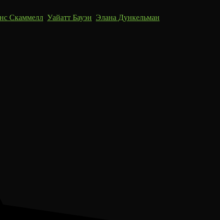
нс Скаммелл
,
Уайатт Бауэн
,
Элана Дункельман