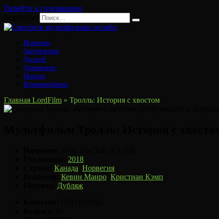
Перейти к содержанию
Search for:
Новинки
Зарубежные
Дисней
Дримворкс
Пиксар
Илюминейшен
Главная LordFilm
»
Тролль: История с хвостом
Мультфильм Тролль: История с хвостом
Название:
Troll: The Tale of a Tail
Год выхода:
2018
Страна:
Канада
,
Норвегия
Режиссер:
Кевин Манро
,
Кристиан Кэмп
Перевод:
Дубляж
Качество:
FHD (1080p)
Возраст:
6+