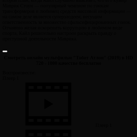
второй план, когда Кайл случайно выясняет, что его кумир
Маврик Стоун — популярный чемпион по гонкам
трансформеров и любимец средств массовой информации —
на самом деле является суперзлодеем, несущим
ответственность за множество сфальсифицированных гонок.
Отчаянно желая искоренить коррупцию в любимом виде
спорта, Кайл решительно настроен раскрыть правду о
преступной деятельности Маврика.
Смотреть онлайн мультфильм "Тобот Атлон" (2019) в HD
720 - 1080 качестве бесплатно
Воспроизвести:
Плеер 1
Плеер 1