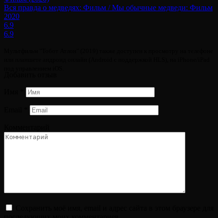
Вся правда о медведях: Фильм / Мы обычные медведи: Фильм
2020
6.9
6.9
Мультфильм "Тобот Атлон" (2019) также доступен к просмотру на телефоне
или планшете андроид онлайн (Android с поддержкой HLS), на iPhone/iPad
под управлением iOS.
Добавить отзыв
Имя
*
Email
*
Комментарий
Сохранить моё имя, email и адрес сайта в этом браузере для
последующих моих комментариев.