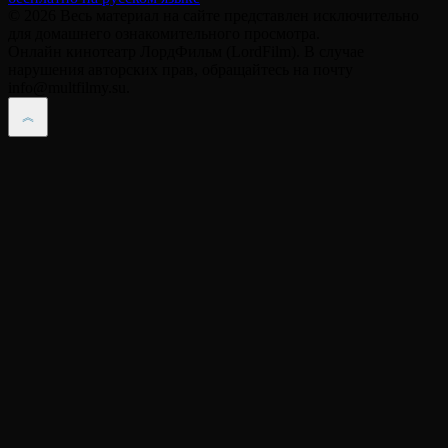
© 2026 Весь материал на сайте представлен исключительно
для домашнего ознакомительного просмотра.
Онлайн кинотеатр ЛордФильм (LordFilm). В случае
нарушения авторских прав, обращайтесь на почту
info@multfilmy.su.