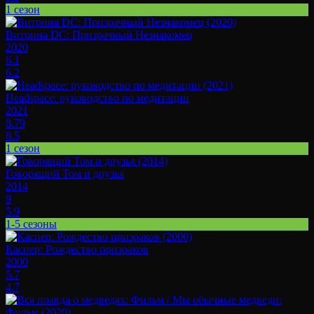
1 сезон
Витрина DC: Призрачный Незнакомец
2020
6.1
6.2
Headspace: руководство по медитации
2021
8.79
8.5
1 сезон
Говорящий Том и друзья
2014
9
5.9
1-5 сезоны
Каспер: Рождество призраков
2000
5.7
4.7