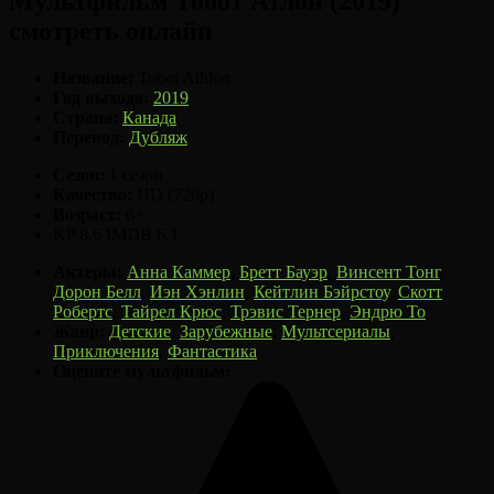
Мультфильм Тобот Атлон (2019)
смотреть онлайн
Название:
Tobot Athlon
Год выхода:
2019
Страна:
Канада
Перевод:
Дубляж
Сезон:
1 сезон
Качество:
HD (720p)
Возраст:
6+
KP
8.6
IMDB
6.1
Актеры:
Анна Каммер
,
Бретт Бауэр
,
Винсент Тонг
,
Дорон Белл
,
Иэн Хэнлин
,
Кейтлин Бэйрстоу
,
Скотт
Робертс
,
Тайрел Крюс
,
Трэвис Тернер
,
Эндрю То
Жанр:
Детские
,
Зарубежные
,
Мультсериалы
,
Приключения
,
Фантастика
Оцените мультфильм: