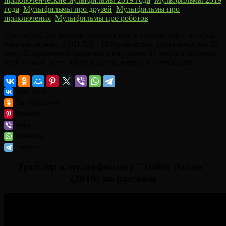
года
,
Мультфильмы про друзей
,
Мультфильмы про
приключения
,
Мультфильмы про роботов
.
Уже сейчас Вы можете смотреть его, в украинской и русской
озвучке онлайн, в HD 720 - 1080p качестве, длительностью 12
мин.. Возрастное ограничение на уровне 6+, можно смотреть
всей семьей, дети могут задавать вопросы и отвлекать.
ВКонтакте
Одноклассники
Pinterest
Viber
WhatsApp
Telegram
Трейлер к мультфильму "Тобот Атлон"
(2019) на русском