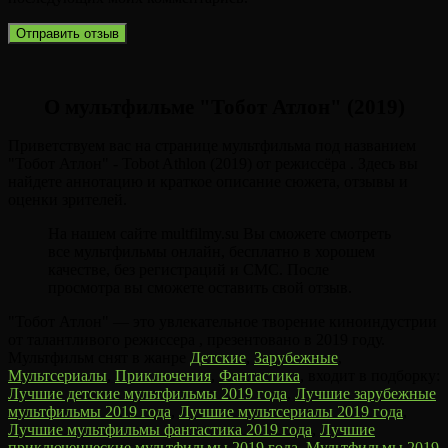
О мультфильме "Тобот Атлон" (2019)
Приветствуем вас на странице мультфильма под названием
"Тобот Атлон" - Tobot Athlon (2019) от режиссёра . Здесь вы
найдете аннотацию и краткое описание сюжета, отзывы и
оценки зрителей.
На нашем сайте multfilmy.su Вы сможете смотреть
все мультфильмы онлайн, бесплатно в хорошем
качестве, без регистраций и СМС. После
просмотра вы сможете оставить свой отзыв.
"Тобот Атлон" — это увлекательное творение киноиндустрии
от талантливого режиссера , презентовано в 2019 году.
Мультфильм снят в жанре
Детские
,
Зарубежные
,
Мультсериалы
,
Приключения
,
Фантастика
, входит в подборку:
Лучшие детские мультфильмы 2019 года
,
Лучшие зарубежные
мультфильмы 2019 года
,
Лучшие мультсериалы 2019 года
,
Лучшие мультфильмы фантастика 2019 года
,
Лучшие
приключенческие мультфильмы 2019 года
,
Мультфильмы 2019