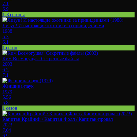
7.1
6.9
1-3 сезоны
Лизун! И настоящие охотники за привидениями
1988
5.3
6.1
1 сезон
Ким Всемогущая: Секретные файлы
2003
6.5
7.1
Женщина-паук
1979
5.56
5.8
1 сезон
Капитан Крайний / Капитан Фолл / Капитан-провал
2023
7.04
6.9