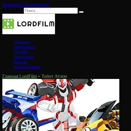
Перейти к содержанию
Search for:
Новинки
Зарубежные
Дисней
Дримворкс
Пиксар
Илюминейшен
Главная LordFilm
»
Тобот Атлон