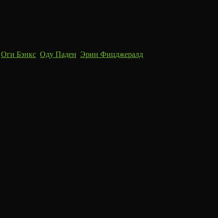
,
Оги Бэнкс
,
Оду Паден
,
Эрин Фицджералд