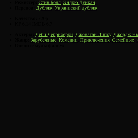
Режиссер:
Стив Болл
,
Эндрю Дункан
Перевод:
Дубляж
,
Украинский дубляж
Качество:
720p
KP
6.14
IMDB
6.7
Актеры:
Деби Дерриберри
,
Джонатан Липоу
,
Джордж Нь
Жанр:
Зарубежные
,
Комедии
,
Приключения
,
Семейные
,
Оцените мультфильм: