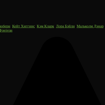
юберн
,
Кейт Хиггинс
,
Кэм Кларк
,
Лора Бэйли
,
Мальколм Дэнар
Фэнтези