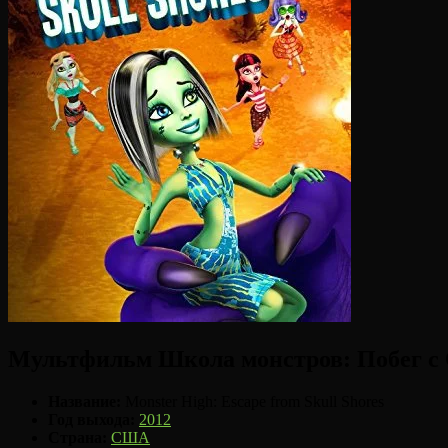
Мультфильм Школа монстров: Побег с О
Название:
Monster High: Escape from Skull Shores
Год выхода:
2012
Страна:
США