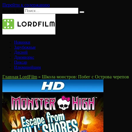
Перейти к содержанию
Search for:
Новинки
Зарубежные
Дисней
Дримворкс
Пиксар
Илюминейшен
Главная LordFilm
»
Школа монстров: Побег с Острова черепов