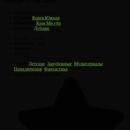
смотреть онлайн
Название:
Fire Robo
Страна:
Корея Южная
Режиссер:
Ким Ми-гён
Перевод:
Дубляж
Сезон:
1 сезон
Качество:
720p
Возраст:
6+
KP
8.49
Жанр:
Детские
,
Зарубежные
,
Мультсериалы
,
Приключения
,
Фантастика
Оцените мультфильм: