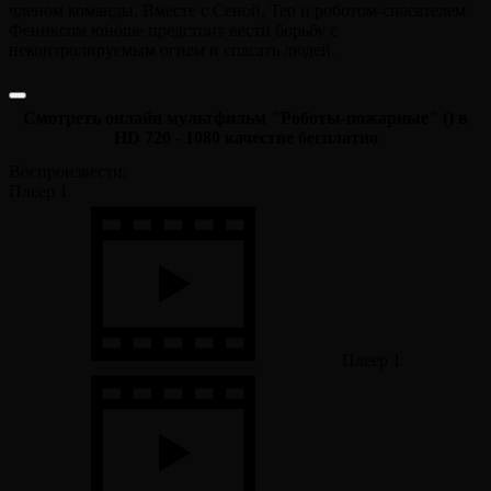
членом команды. Вместе с Сеной, Тео и роботом-спасателем
Фениксом юноше предстоит вести борьбу с
неконтролируемым огнем и спасать людей.
Смотреть онлайн мультфильм "Роботы-пожарные" () в
HD 720 - 1080 качестве бесплатно
Воспроизвести:
Плеер 1
Плеер 1