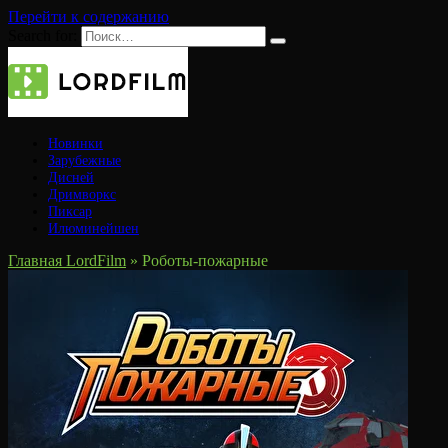
Перейти к содержанию
Search for:
Новинки
Зарубежные
Дисней
Дримворкс
Пиксар
Илюминейшен
Главная LordFilm
»
Роботы-пожарные