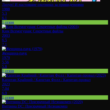
Лизун! И настоящие охотники за привидениями
1988
5.3
6.1
1 сезон
Ким Всемогущая: Секретные файлы
2003
6.5
7.1
Женщина-паук
1979
5.56
5.8
1 сезон
Капитан Крайний / Капитан Фолл / Капитан-провал
2023
7.04
6.9
1 сезон
Витрина DC: Призрачный Незнакомец