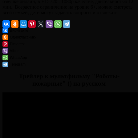
озвучке онлайн, в HD 720 - 1080p качестве, длительностью 12
мин.. Возрастное ограничение на уровне 6+, можно смотреть
всей семьей, дети могут задавать вопросы и отвлекать.
ВКонтакте
Одноклассники
Pinterest
Viber
WhatsApp
Telegram
Трейлер к мультфильму "Роботы-
пожарные" () на русском