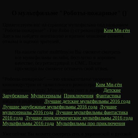
О мультфильме "Роботы-пожарные" ()
Приветствуем вас на странице мультфильма под названием
"Роботы-пожарные" - Fire Robo () от режиссёра
Ким Ми-гён
.
Здесь вы найдете аннотацию и краткое описание сюжета,
отзывы и оценки зрителей.
На нашем сайте multfilmy.su Вы сможете смотреть
все мультфильмы онлайн, бесплатно в хорошем
качестве, без регистраций и СМС. После
просмотра вы сможете оставить свой отзыв.
"Роботы-пожарные" — это увлекательное творение
киноиндустрии от талантливого режиссера
Ким Ми-гён
,
презентовано в году. Мультфильм снят в жанре
Детские
,
Зарубежные
,
Мультсериалы
,
Приключения
,
Фантастика
,
входит в подборку:
Лучшие детские мультфильмы 2016 года
,
Лучшие зарубежные мультфильмы 2016 года
,
Лучшие
мультсериалы 2016 года
,
Лучшие мультфильмы фантастика
2016 года
,
Лучшие приключенческие мультфильмы 2016 года
,
Мультфильмы 2016 года
,
Мультфильмы про приключения
.
Уже сейчас Вы можете смотреть его, в украинской и русской