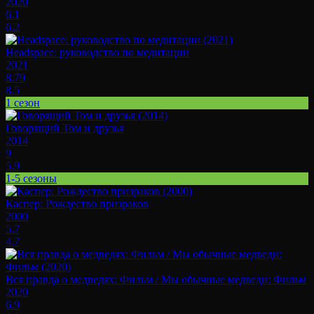
2020
6.1
6.2
Headspace: руководство по медитации
2021
8.79
8.5
1 сезон
Говорящий Том и друзья
2014
9
5.9
1-5 сезоны
Каспер: Рождество призраков
2000
5.7
4.7
Вся правда о медведях: Фильм / Мы обычные медведи: Фильм
2020
6.9