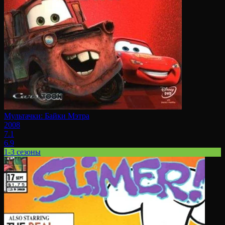
Мультачки: Байки Мэтра
2008
7.1
6.9
1-3 сезоны