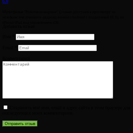
6.9
Мультфильм "Роботы-пожарные" () также доступен к просмотру на
телефоне или планшете андроид онлайн (Android с поддержкой HLS), на
iPhone/iPad под управлением iOS.
Добавить отзыв
Имя
*
Email
*
Комментарий
Сохранить моё имя, email и адрес сайта в этом браузере для
последующих моих комментариев.