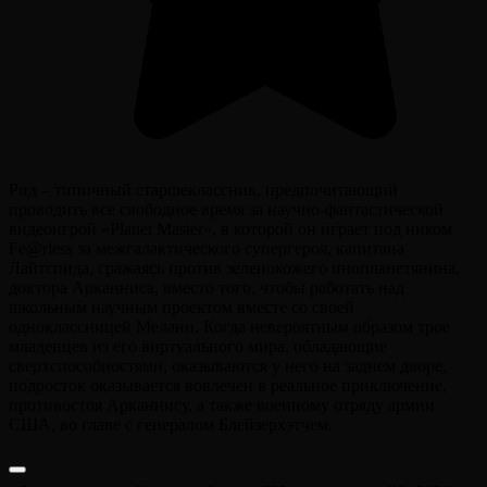
Рид – типичный старшеклассник, предпочитающий
проводить все свободное время за научно-фантастической
видеоигрой «Planet Master», в которой он играет под ником
Fe@rless за межгалактического супергероя, капитана
Лайтспида, сражаясь против зеленокожего инопланетянина,
доктора Арканниса, вместо того, чтобы работать над
школьным научным проектом вместе со своей
одноклассницей Мелани. Когда невероятным образом трое
младенцев из его виртуального мира, обладающие
сверхспособностями, оказываются у него на заднем дворе,
подросток оказывается вовлечен в реальное приключение,
противостоя Арканнису, а также военному отряду армии
США, во главе с генералом Блейзерхэтчем.