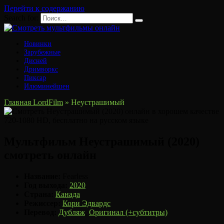
Перейти к содержанию
Search for:
Новинки
Зарубежные
Дисней
Дримворкс
Пиксар
Илюминейшен
Главная LordFilm
»
Неустрашимый
Мультфильм Неустрашимый (2020)
смотреть онлайн
Название:
Fearless
Год выхода:
2020
Страна:
Канада
Режиссер:
Кори Эдвардс
Перевод:
Дубляж
,
Оригинал (+субтитры)