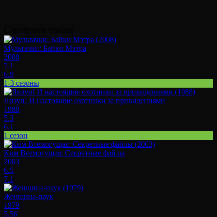
Смотрите также
Мультачки: Байки Мэтра
2008
7.1
6.9
1-3 сезоны
Лизун! И настоящие охотники за привидениями
1988
5.3
6.1
1 сезон
Ким Всемогущая: Секретные файлы
2003
6.5
7.1
Женщина-паук
1979
5.56