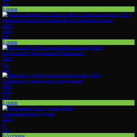
5.8
1 сезон
Капитан Крайний / Капитан Фолл / Капитан-провал
2023
7.04
6.9
1 сезон
Витрина DC: Призрачный Незнакомец
2020
6.1
6.2
Headspace: руководство по медитации
2021
8.79
8.5
1 сезон
Говорящий Том и друзья
2014
9
5.9
1-5 сезоны