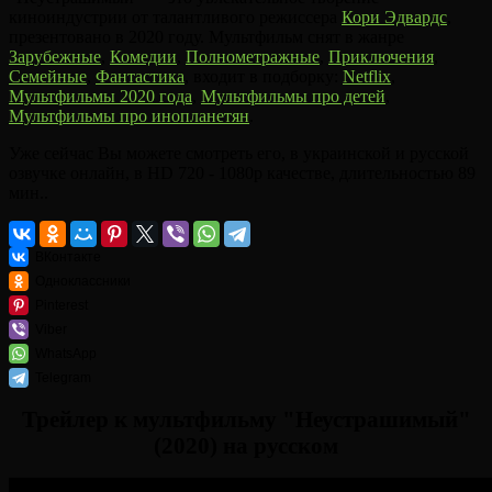
киноиндустрии от талантливого режиссера
Кори Эдвардс
,
презентовано в 2020 году. Мультфильм снят в жанре
Зарубежные
,
Комедии
,
Полнометражные
,
Приключения
,
Семейные
,
Фантастика
, входит в подборку:
Netflix
,
Мультфильмы 2020 года
,
Мультфильмы про детей
,
Мультфильмы про инопланетян
.
Уже сейчас Вы можете смотреть его, в украинской и русской
озвучке онлайн, в HD 720 - 1080p качестве, длительностью 89
мин..
ВКонтакте
Одноклассники
Pinterest
Viber
WhatsApp
Telegram
Трейлер к мультфильму "Неустрашимый"
(2020) на русском