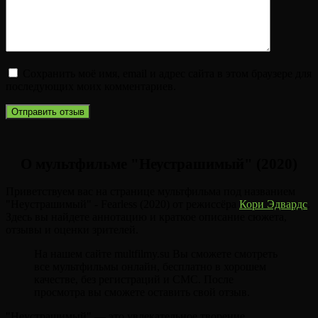
Сохранить моё имя, email и адрес сайта в этом браузере для
последующих моих комментариев.
О мультфильме "Неустрашимый" (2020)
Приветствуем вас на странице мультфильма под названием
"Неустрашимый" - Fearless (2020) от режиссёра
Кори Эдвардс
.
Здесь вы найдете аннотацию и краткое описание сюжета,
отзывы и оценки зрителей.
На нашем сайте multfilmy.su Вы сможете смотреть
все мультфильмы онлайн, бесплатно в хорошем
качестве, без регистраций и СМС. После
просмотра вы сможете оставить свой отзыв.
"Неустрашимый" — это увлекательное творение