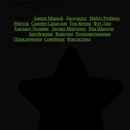
Качество:
FHD (1080p)
KP
5.1
IMDB
4.9
Актеры:
Амари Маккой
,
Джэдэкисс
,
Майлз Роббинс
,
Мигель
,
Сьюзен Сарандон
,
Том Кенни
,
Фэт Джо
,
Харланд Уильямс
,
Энджи Мартинес
,
Яра Шахиди
Жанр:
Зарубежные
,
Комедии
,
Полнометражные
,
Приключения
,
Семейные
,
Фантастика
Оцените мультфильм: