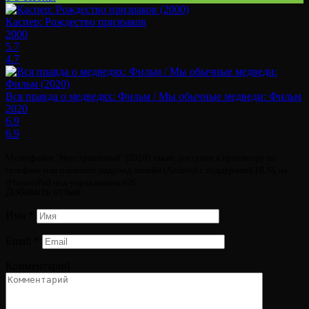
Каспер: Рождество призраков
2000
5.7
4.7
Вся правда о медведях: Фильм / Мы обычные медведи: Фильм
2020
6.9
6.9
Мультфильм "Неустрашимый" (2020) также доступен к просмотру на
телефоне или планшете андроид онлайн (Android с поддержкой HLS), на
iPhone/iPad под управлением iOS.
Добавить отзыв
Имя
*
Email
*
Комментарий