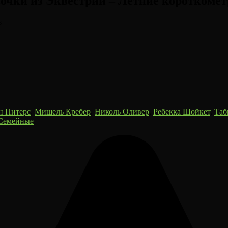
чки из Эквестрии – Летние короткометр
s
н Питерс
,
Мишель Кребер
,
Николь Оливер
,
Ребекка Шойкет
,
Таб
Семейные