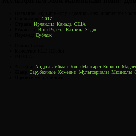
Мультфильм Мой маленький пони: Дево
Название:
My Little Pony Equestria Girls: Summertime Short
Год выхода:
2017
Страна:
Ирландия
,
Канада
,
США
Режиссер:
Иши Руделл
,
Катрина Хэдли
Перевод:
Дубляж
Сезон:
1 сезон
Качество:
FHD (1080p)
IMDB
7.3
Актеры:
Андреа Либман
,
Клер Маргарет Корлетт
,
Мадле
Жанр:
Зарубежные
,
Комедии
,
Мультсериалы
,
Мюзиклы
,
Оцените мультфильм: