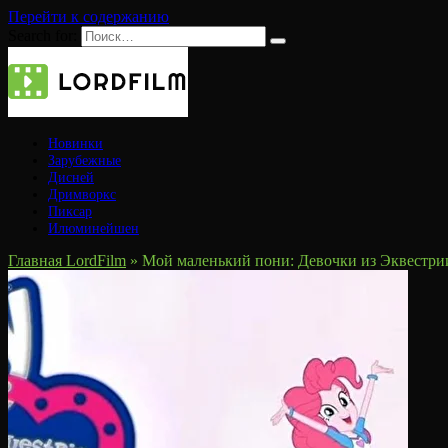
Перейти к содержанию
Search for:
Новинки
Зарубежные
Дисней
Дримворкс
Пиксар
Илюминейшен
Главная LordFilm
»
Мой маленький пони: Девочки из Эквестри