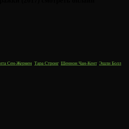
ажки (2017) смотреть онлайн
ита Сен-Жермен
,
Тара Стронг
,
Шеннон Чан-Кент
,
Эшли Болл