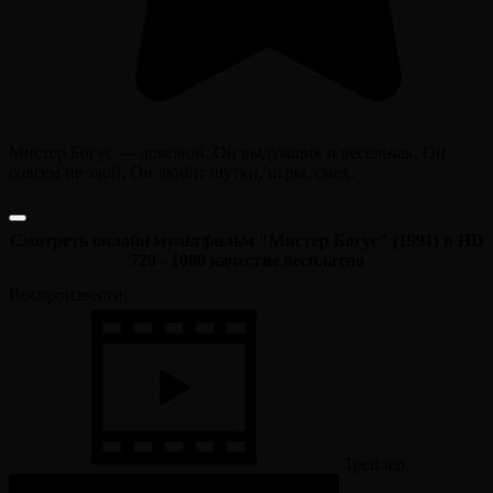
Мистер Богус — домовой. Он выдумщик и весельчак. Он
совсем не злой. Он любит шутки, игры, смех.
Смотреть онлайн мультфильм "Мистер Богус" (1991) в HD
720 - 1080 качестве бесплатно
Воспроизвести:
Трейлер