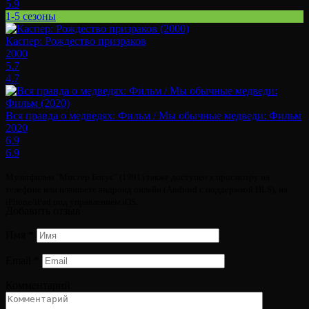
5.9
1-5 сезоны
Каспер: Рождество призраков
2000
5.7
4.7
Вся правда о медведях: Фильм / Мы обычные медведи: Фильм
2020
6.9
6.9
Мультфильм "Мистер Богус" (1991) также доступен к просмотру на
телефоне или планшете андроид онлайн (Android с поддержкой HLS), на
iPhone/iPad под управлением iOS.
Добавить отзыв
Имя
*
Email
*
Комментарий