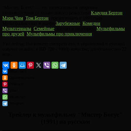
"Мистер Богус" — это увлекательное творение
киноиндустрии от талантливого режиссера
Клаудия Бертон
,
Мэри Чим
,
Том Бертон
, презентовано в 1991 году.
Мультфильм снят в жанре
Зарубежные
,
Комедии
,
Мультсериалы
,
Семейные
, входит в подборку:
Мультфильмы
про друзей
,
Мультфильмы про приключения
.
Уже сейчас Вы можете смотреть его, в украинской и русской
озвучке онлайн, в HD 720 - 1080p качестве, длительностью 22
мин..
ВКонтакте
Одноклассники
Pinterest
Viber
WhatsApp
Telegram
Трейлер к мультфильму "Мистер Богус"
(1991) на русском