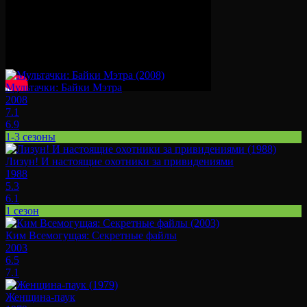
Смотрите также
Мультачки: Байки Мэтра
2008
7.1
6.9
1-3 сезоны
Лизун! И настоящие охотники за привидениями
1988
5.3
6.1
1 сезон
Ким Всемогущая: Секретные файлы
2003
6.5
7.1
Женщина-паук