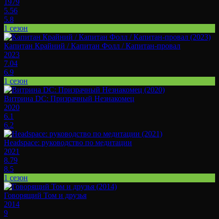
1979
5.56
5.8
1 сезон
Капитан Крайний / Капитан Фолл / Капитан-провал
2023
7.04
6.9
1 сезон
Витрина DC: Призрачный Незнакомец
2020
6.1
6.2
Headspace: руководство по медитации
2021
8.79
8.5
1 сезон
Говорящий Том и друзья
2014
9