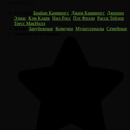
IMDB
7.4
Актеры:
Брайан Каммингс
,
Джим Каммингс
,
Джинни
Элиас
,
Кэм Кларк
,
Нил Росс
,
Пэт Фрэли
,
Расси Тейлор
,
Тресс МакНилл
Жанр:
Зарубежные
,
Комедии
,
Мультсериалы
,
Семейные
Оцените мультфильм: