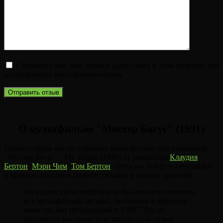
Сохранить моё имя, email и адрес сайта в этом браузере для
последующих моих комментариев.
О мультфильме "Мистер Богус" (1991)
Приветствуем вас на странице мультфильма под названием
"Мистер Богус" - Mr. Bogus (1991) от режиссёра
Клаудия
Бертон
,
Мэри Чим
,
Том Бертон
. Здесь вы найдете аннотацию
и краткое описание сюжета, отзывы и оценки зрителей.
На нашем сайте multfilmy.su Вы сможете смотреть
все мультфильмы онлайн, бесплатно в хорошем
качестве, без регистраций и СМС. После
просмотра вы сможете оставить свой отзыв.