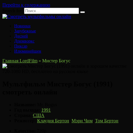
Перейти к содержанию
Search for:
Новинки
Зарубежные
Дисней
Дримворкс
Пиксар
Илюминейшен
Главная LordFilm
»
Мистер Богус
Мультфильм Мистер Богус (1991)
смотреть онлайн
Название:
Mr. Bogus
Год выхода:
1991
Страна:
США
Режиссер:
Клаудия Бертон
,
Мэри Чим
,
Том Бертон
Качество:
720p