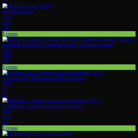
7.1
Женщина-паук
1979
5.56
5.8
1 сезон
Капитан Крайний / Капитан Фолл / Капитан-провал
2023
7.04
6.9
1 сезон
Витрина DC: Призрачный Незнакомец
2020
6.1
6.2
Headspace: руководство по медитации
2021
8.79
8.5
1 сезон