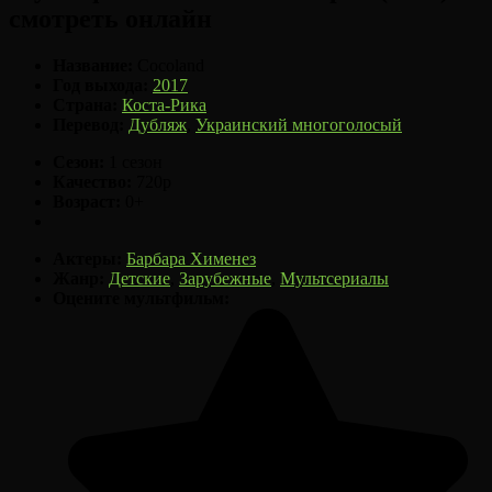
смотреть онлайн
Название:
Cocoland
Год выхода:
2017
Страна:
Коста-Рика
Перевод:
Дубляж
,
Украинский многоголосый
Сезон:
1 сезон
Качество:
720p
Возраст:
0+
Актеры:
Барбара Хименез
Жанр:
Детские
,
Зарубежные
,
Мультсериалы
Оцените мультфильм: