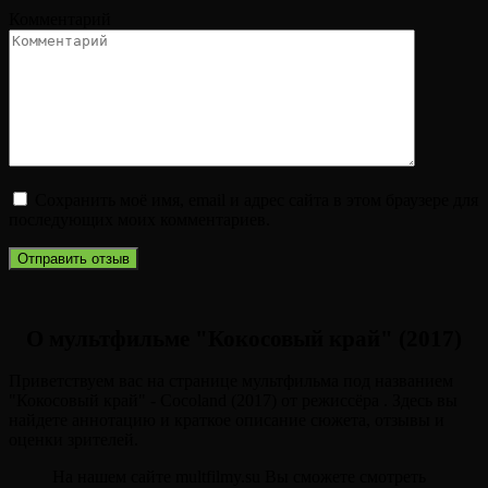
Комментарий
Сохранить моё имя, email и адрес сайта в этом браузере для
последующих моих комментариев.
О мультфильме "Кокосовый край" (2017)
Приветствуем вас на странице мультфильма под названием
"Кокосовый край" - Cocoland (2017) от режиссёра . Здесь вы
найдете аннотацию и краткое описание сюжета, отзывы и
оценки зрителей.
На нашем сайте multfilmy.su Вы сможете смотреть