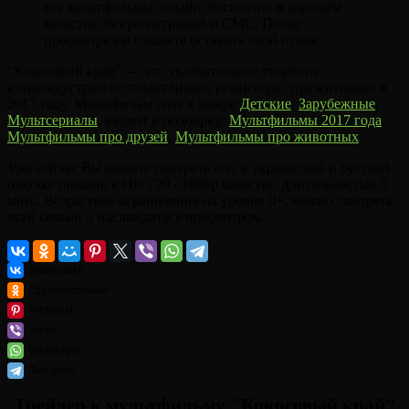
все мультфильмы онлайн, бесплатно в хорошем
качестве, без регистраций и СМС. После
просмотра вы сможете оставить свой отзыв.
"Кокосовый край" — это увлекательное творение
киноиндустрии от талантливого режиссера , презентовано в
2017 году. Мультфильм снят в жанре
Детские
,
Зарубежные
,
Мультсериалы
, входит в подборку:
Мультфильмы 2017 года
,
Мультфильмы про друзей
,
Мультфильмы про животных
.
Уже сейчас Вы можете смотреть его, в украинской и русской
озвучке онлайн, в HD 720 - 1080p качестве, длительностью 5
мин.. Возрастное ограничение на уровне 0+, можно смотреть
всей семьей и наслаждаться просмотром.
ВКонтакте
Одноклассники
Pinterest
Viber
WhatsApp
Telegram
Трейлер к мультфильму "Кокосовый край"