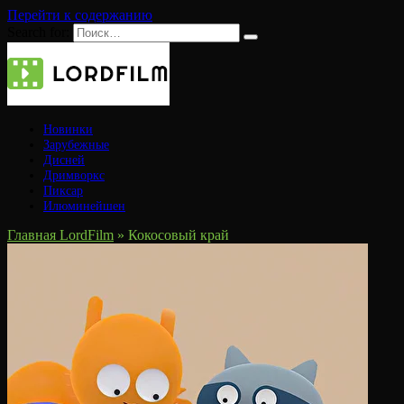
Перейти к содержанию
Search for:
Новинки
Зарубежные
Дисней
Дримворкс
Пиксар
Илюминейшен
Главная LordFilm
»
Кокосовый край