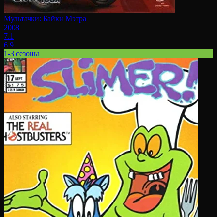
Мультачки: Байки Мэтра
2008
7.1
6.9
1-3 сезоны