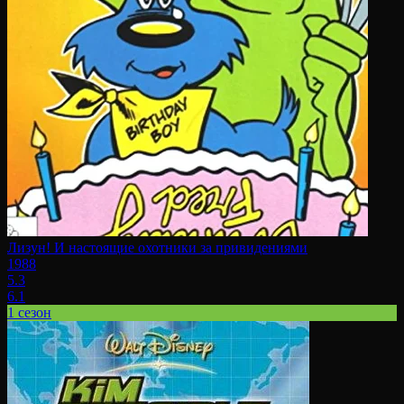
Лизун! И настоящие охотники за привидениями
1988
5.3
6.1
1 сезон