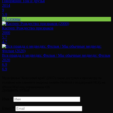
Говорящий Том и друзья
2014
9
5.9
1-5 сезоны
Каспер: Рождество призраков
2000
5.7
4.7
Вся правда о медведях: Фильм / Мы обычные медведи: Фильм
2020
6.9
6.9
Мультфильм "Кокосовый край" (2017) также доступен к просмотру на
телефоне или планшете андроид онлайн (Android с поддержкой HLS), на
iPhone/iPad под управлением iOS.
Добавить отзыв
Имя
*
Email
*