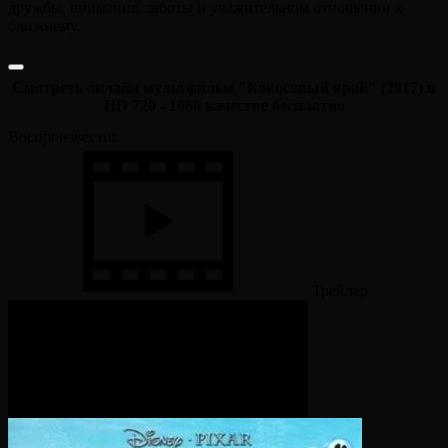
дружбы, внимания, заботы и уважительном отношении к
ближнему.
Смотреть онлайн мультфильм "Кокосовый край" (2017) в
HD 720 - 1080 качестве бесплатно
Воспроизвести:
Трейлер
Смотрите также