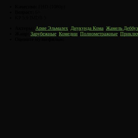
Качество:
FHD (1080p)
Возраст:
6+
KP
5.9
IMDB
5
Актеры:
Арие Эльмалех
,
Диукунда Кома
,
Жамель Деббуз
Жанр:
Зарубежные
,
Комедии
,
Полнометражные
,
Приклю
Оцените мультфильм: