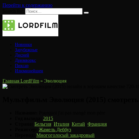
Перейти к содержанию
Search for:
Новинки
Зарубежные
Дисней
Дримворкс
Пиксар
Илюминейшен
Главная LordFilm
»
Эволюция
Мультфильм Эволюция (2015) смотреть
Название:
Pourquoi j'ai pas mangé mon père
Год выхода:
2015
Страна:
Бельгия
,
Италия
,
Китай
,
Франция
Режиссер:
Жамель Деббуз
Перевод:
Многоголосый закадровый