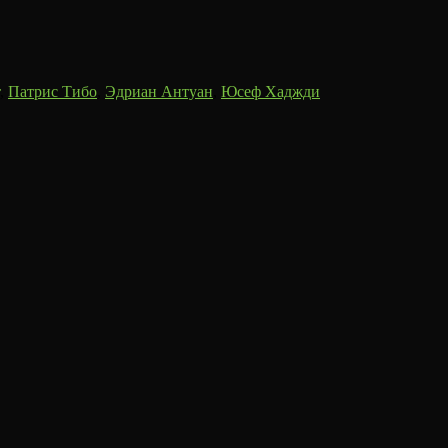
,
Патрис Тибо
,
Эдриан Антуан
,
Юсеф Хаджди