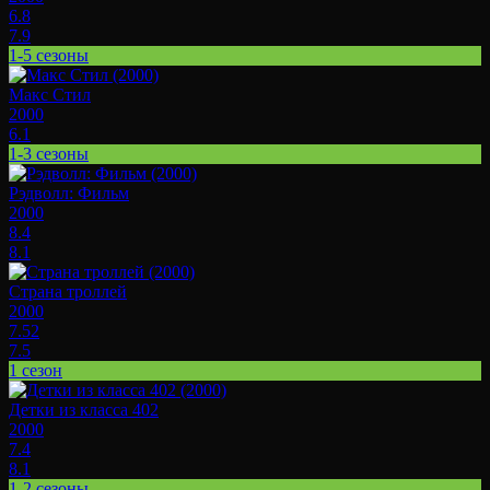
6.8
7.9
1-5 сезоны
Макс Стил
2000
6.1
1-3 сезоны
Рэдволл: Фильм
2000
8.4
8.1
Страна троллей
2000
7.52
7.5
1 сезон
Детки из класса 402
2000
7.4
8.1
1-2 сезоны