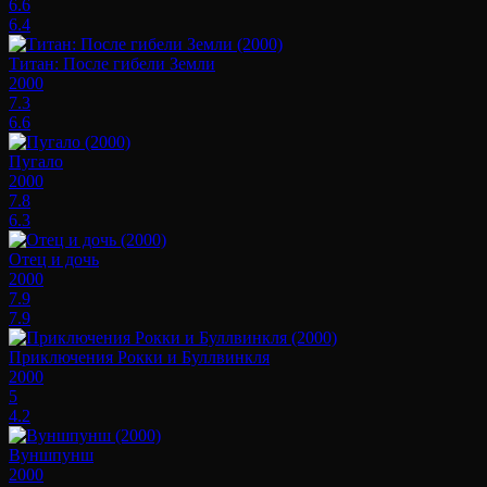
6.6
6.4
Титан: После гибели Земли
2000
7.3
6.6
Пугало
2000
7.8
6.3
Отец и дочь
2000
7.9
7.9
Приключения Рокки и Буллвинкля
2000
5
4.2
Вуншпунш
2000