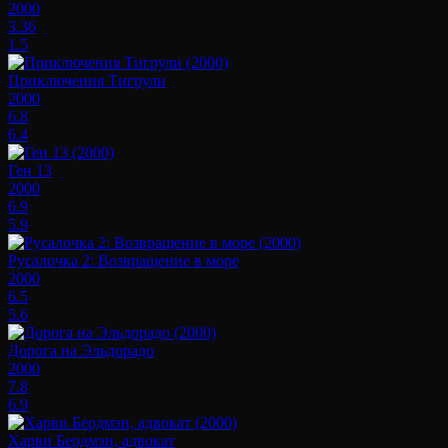
2000
3.36
1.5
Приключения Тигрули
2000
6.8
6.4
Ген 13
2000
6.9
5.9
Русалочка 2: Возвращение в море
2000
6.5
5.6
Дорога на Эльдорадо
2000
7.8
6.9
Харви Бердмэн, адвокат