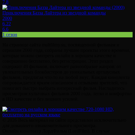
7.8
Приключения Базза Лайтера из звездной команды
2000
6.22
6.6
1 сезон
На странице сайта multfilmy.su, посвященной фильмам и
сериалам 2000 года, собраны лучшие проекты этого времени,
которые можно смотреть онлайн в хорошем качестве и
совершенно бесплатно, без регистрации. Этот раздел
содержит 49 фильмов, включает разнообразие жанров: от
увлекательных блокбастеров до уникальных артхаусных
фильмов, предлагая что-то на любой вкус. Каждая кинолента
сопровождается ярким описанием и отзывами зрителей, что
помогает быстро выбрать интересный фильм. Насладитесь
просмотром культовых фильмов 2000 года, легко и комфортно
в HD качестве и без лишних усилий.
© 2026 Весь материал на сайте представлен исключительно
для домашнего ознакомительного просмотра.
Онлайн кинотеатр ЛордФильм (LordFilm). В случае