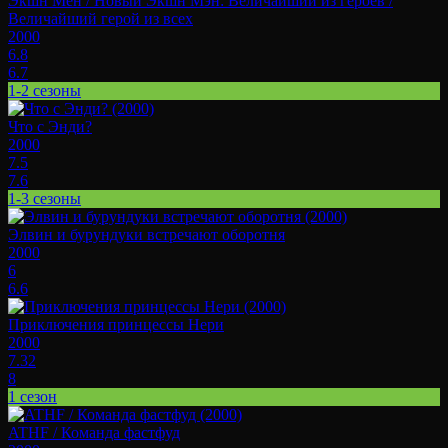
Экшн Мен / Новый Экшн Мэн: Величайший из героев /
Величайший герой из всех
2000
6.8
6.7
1-2 сезоны
Что с Энди?
2000
7.5
7.6
1-3 сезоны
Элвин и бурундуки встречают оборотня
2000
6
6.6
Приключения принцессы Нери
2000
7.32
8
1 сезон
ATHF / Команда фастфуд