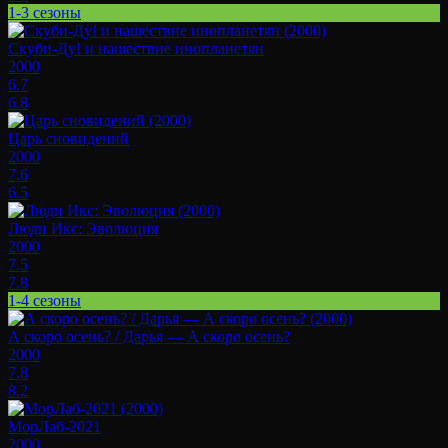
1-3 сезоны
Скуби-Ду! и нашествие инопланетян
2000
6.7
6.8
Царь сновидений
2000
7.6
6.5
Люди Икс: Эволюция
2000
7.5
7.8
1-4 сезоны
А скоро осень? / Дарья — А скоро осень?
2000
7.8
8.2
МорЛаб-2021
2000