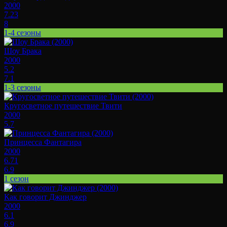
2000
7.23
8
1-4 сезоны
Шоу Брака
2000
5.2
7.1
1-3 сезоны
Кругосветное путешествие Твити
2000
5.7
Принцесса Фантагира
2000
6.71
6.9
1 сезон
Как говорит Джинджер
2000
6.1
6.9