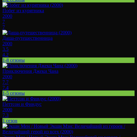
Побег из курятника
2000
7
7
Даша-путешественница
2000
3.5
4.2
1-8 сезоны
Приключения Джеки Чана
2000
7.7
7.4
1-5 сезоны
Петтсон и Финдус
2000
7.3
1 сезон