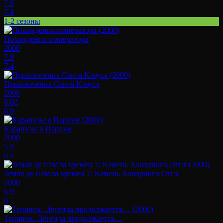
7.9
7.4
1-2 сезоны
Похождения императора
2000
7.9
7.4
Приключения Санта Клауса
2000
8.02
6.9
Карапузы в Париже
2000
5.9
6.2
Земля до начала времен 7: Камень Холодного Огня
2000
6.9
6
Титаник. Легенда продолжается…