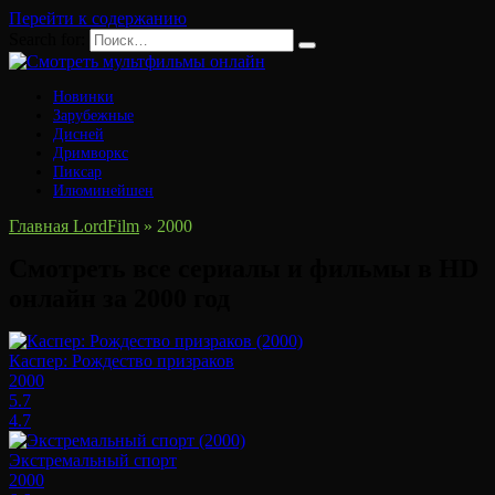
Перейти к содержанию
Search for:
Новинки
Зарубежные
Дисней
Дримворкс
Пиксар
Илюминейшен
Главная LordFilm
»
2000
Смотреть все сериалы и фильмы в HD
онлайн за 2000 год
Каспер: Рождество призраков
2000
5.7
4.7
Экстремальный спорт
2000