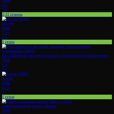
2000
6.6
7.6
1-11 сезоны
Мусти
2000
7.31
6.1
1 сезон
Базз Лайтер из звездной команды: Приключения начинаются
2000
6.4
6.2
Аргай
2000
8.12
8
1 сезон
Тайна сокровищ пирата Макао
2000