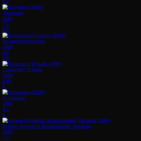
6.2
Динозавр
2000
7.7
6.5
Волшебный пудинг
2000
6.3
5.8
Помогите! Я рыба
2000
6.89
6
О птичках
2000
8.2
8
Бэтмен будущего: Возвращение Джокера
2000
7.3