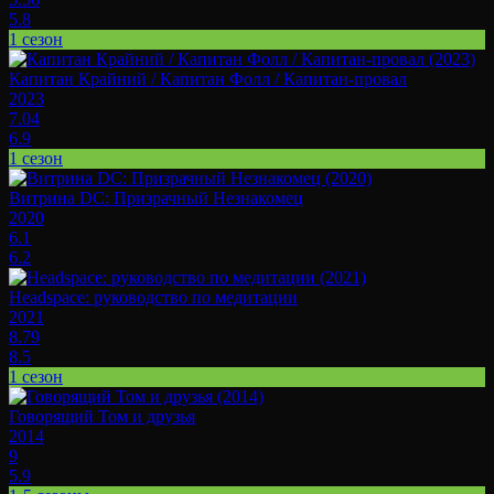
5.8
1 сезон
Капитан Крайний / Капитан Фолл / Капитан-провал
2023
7.04
6.9
1 сезон
Витрина DC: Призрачный Незнакомец
2020
6.1
6.2
Headspace: руководство по медитации
2021
8.79
8.5
1 сезон
Говорящий Том и друзья
2014
9
5.9