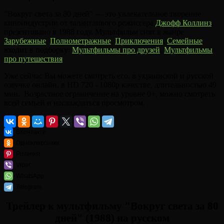
"Вокруг света за 80 дней" — это увлекательное творение
киноиндустрии от талантливого режиссера
Джофф Коллинз
,
презентовано в 1988 году. Мультфильм снят в жанре
Зарубежные
,
Полнометражные
,
Приключения
,
Семейные
,
входит в подборку:
Мультфильмы про друзей
,
Мультфильмы
про путешествия
.
Уже сейчас Вы можете смотреть его, в украинской и русской
озвучке онлайн, в HD 720 - 1080p качестве, длительностью 49
мин.. Возрастное ограничение на уровне 0+, можно смотреть
всей семьей и наслаждаться просмотром.
ВКонтакте
Одноклассники
Pinterest
Viber
WhatsApp
Telegram
Трейлер к мультфильму "Вокруг света за 80
дней" (1988) на русском