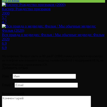
1-5 сезоны
Каспер: Рождество призраков
2000
5.7
4.7
Вся правда о медведях: Фильм / Мы обычные медведи: Фильм
2020
6.9
6.9
Мультфильм "Вокруг света за 80 дней" (1988) также доступен к просмотру
на телефоне или планшете андроид онлайн (Android с поддержкой HLS), на
iPhone/iPad под управлением iOS.
Добавить отзыв
Имя
*
Email
*
Комментарий