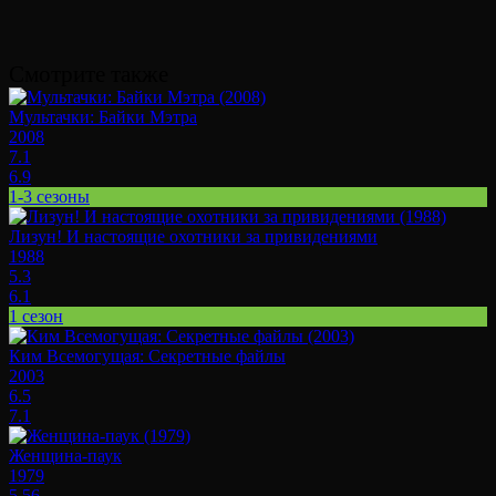
Смотрите также
Мультачки: Байки Мэтра
2008
7.1
6.9
1-3 сезоны
Лизун! И настоящие охотники за привидениями
1988
5.3
6.1
1 сезон
Ким Всемогущая: Секретные файлы
2003
6.5
7.1
Женщина-паук
1979
5.56