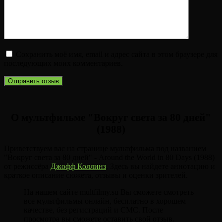
Сохранить моё имя, email и адрес сайта в этом браузере для
последующих моих комментариев.
О мультфильме "Вокруг света за 80 дней"
(1988)
Приветствуем вас на странице мультфильма под названием
"Вокруг света за 80 дней" - Around the World in 80 Days (1988)
от режиссёра
Джофф Коллинз
. Здесь вы найдете аннотацию и
краткое описание сюжета, отзывы и оценки зрителей.
На нашем сайте multfilmy.su Вы сможете смотреть
все мультфильмы онлайн, бесплатно в хорошем
качестве, без регистраций и СМС. После
просмотра вы сможете оставить свой отзыв.