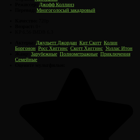
Режиссер:
Джофф Коллинз
Перевод:
Многоголосый закадровый
Качество:
720p
Возраст:
0+
KP
6.56
IMDB
6.3
Актеры:
Джульетт Джордан
,
Кит Скотт
,
Колин
Боргонон
,
Росс Хиггинс
,
Скотт Хиггинс
,
Уоллас Итон
Жанр:
Зарубежные
,
Полнометражные
,
Приключения
,
Семейные
Оцените мультфильм: