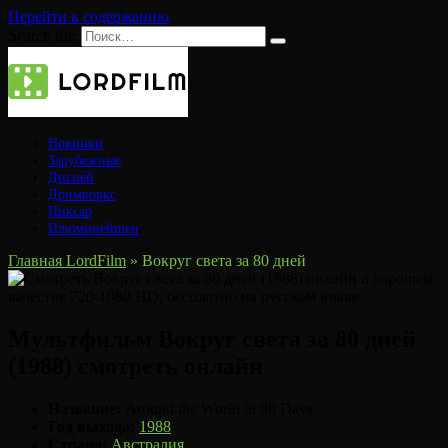
Перейти к содержанию
Search for:
Новинки
Зарубежные
Дисней
Дримворкс
Пиксар
Илюминейшен
Главная LordFilm
»
Вокруг света за 80 дней
Мультфильм Вокруг света за 80 дней
(1988) смотреть онлайн
Название:
Around the World in 80 Days
Год выхода:
1988
Страна:
Австралия