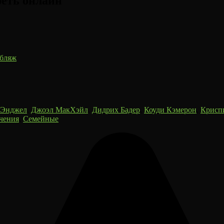
реть онлайн
убляж
 Энджел
,
Джоэл МакХэйл
,
Дидрих Бадер
,
Коуди Кэмерон
,
Крисп
чения
,
Семейные