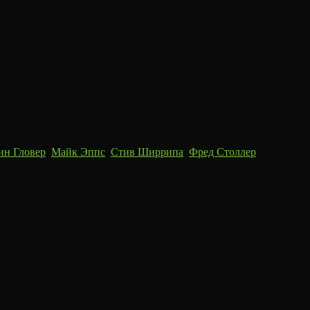
ин Гловер
,
Майк Эппс
,
Стив Ширрипа
,
Фред Столлер