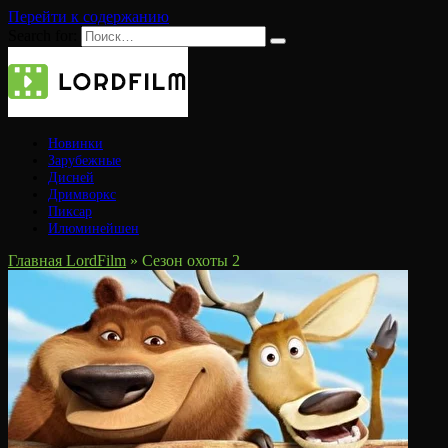
Перейти к содержанию
Search for:
Новинки
Зарубежные
Дисней
Дримворкс
Пиксар
Илюминейшен
Главная LordFilm
»
Сезон охоты 2