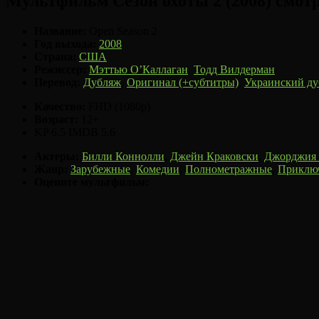
Мультфильм Сезон охоты 2 (2008) смот
Название:
Open Season 2
Год выхода:
2008
Страна:
США
Режиссер:
Мэттью О’Каллаган
,
Тодд Вилдерман
Перевод:
Дубляж
,
Оригинал (+субтитры)
,
Украинский д
Качество:
FHD (1080p)
Возраст:
12+
KP
6.5
IMDB
5.6
Актеры:
Билли Коннолли
,
Джейн Краковски
,
Джорджия
Жанр:
Зарубежные
,
Комедии
,
Полнометражные
,
Приклю
Оцените мультфильм: