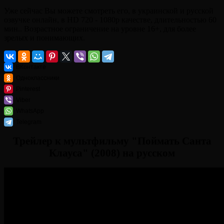
Уже сейчас Вы можете смотреть его, в украинской и русской
озвучке онлайн, в HD 720 - 1080p качестве, длительностью 60
мин.. Возрастное ограничение на уровне 16+, для более
зрелых и понимающих.
ВКонтакте
Одноклассники
Pinterest
Viber
WhatsApp
Telegram
Трейлер к мультфильму "Поймать Санта
Клауса" (2008) на русском