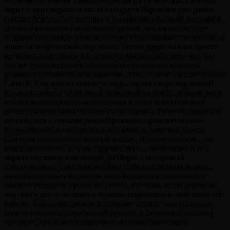
Мальчик по имени Тревор несмотря на свой возраст все еще
верит в деда мороза, а вот его подруга Вероника уже давно
считает бородатого дедушку с подарками обычной выдумкой.
Девочка пытается убедить всех друзей, что на самом деле
подарки под рождественскую елку подкладывают родители, а
вовсе не мифический персонаж. Такого удара малыш просто
не может выдержать, а потому, чтобы доказать девочке, что
она не права и добрый волшебник существует, паренек
решается отправиться на крайний север и лично встретиться с
Сантой. Ему нужно спешить, ведь совсем скоро над землей
пролетит комета со злобной ледышкой на борту, которая раз в
сто лет пытается выкрасть старика Клауса и лишить всех
детей планеты самого главного праздника. Ребятам придется
столкнуться с самыми разнообразными приключениями,
поучаствовать в интересных историях и, конечно, спасти
Санту от его главного врага и злодея. И самое главное – до
конца непонятно, кто же одержит верх – мальчишка и его
верная спутница или злодей ЛяМороз с его армией
отмороженных снеговиков. Цена победы слишком велика,
чтобы испугаться и сдаться, ведь Рождества без старика с
мешком подарков просто не станет, а потому наши герои не
опускают рук и не спешат терпеть поражение в этой нелегкой
борьбе. Благодаря дружбе и доброму сердцу, они успевают
спасти праздник и его живой символ, а Вероника, наконец,
признает, что Клаус существует. Фильм обязательно