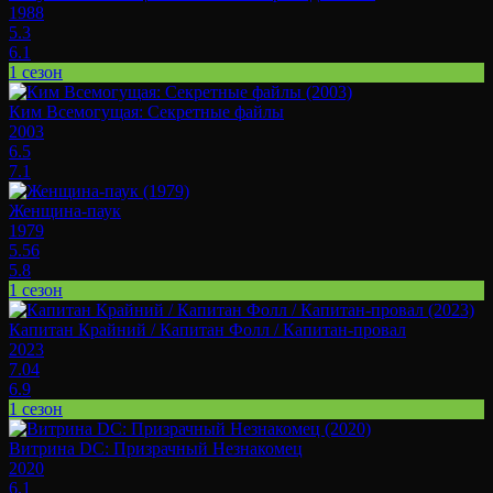
1988
5.3
6.1
1 сезон
Ким Всемогущая: Секретные файлы
2003
6.5
7.1
Женщина-паук
1979
5.56
5.8
1 сезон
Капитан Крайний / Капитан Фолл / Капитан-провал
2023
7.04
6.9
1 сезон
Витрина DC: Призрачный Незнакомец
2020
6.1