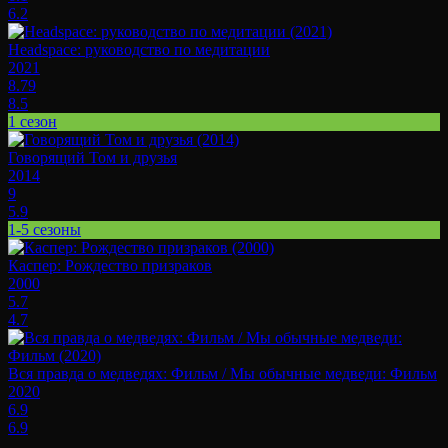
6.2
Headspace: руководство по медитации
2021
8.79
8.5
1 сезон
Говорящий Том и друзья
2014
9
5.9
1-5 сезоны
Каспер: Рождество призраков
2000
5.7
4.7
Вся правда о медведях: Фильм / Мы обычные медведи: Фильм
2020
6.9
6.9