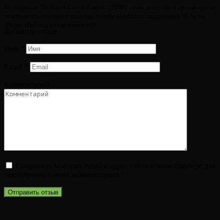
Мультфильм "Поймать Санта Клауса" (2008) также доступен к просмотру на
телефоне или планшете андроид онлайн (Android с поддержкой HLS), на
iPhone/iPad под управлением iOS.
Добавить отзыв
Имя
*
Email
*
Комментарий
Сохранить моё имя, email и адрес сайта в этом браузере для
последующих моих комментариев.