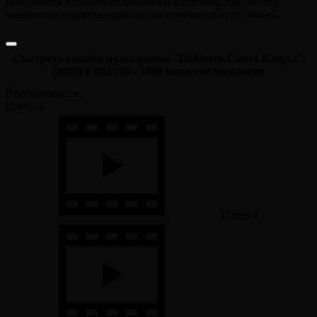
понравится и самым маленьким и взрослым, так что его
можно смело рекомендовать для просмотра всей семьей.
Смотреть онлайн мультфильм "Поймать Санта Клауса"
(2008) в HD 720 - 1080 качестве бесплатно
Воспроизвести:
Плеер 1
Плеер 1