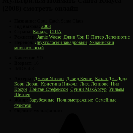
Мультфильм Поймать Санта Клауса
(2008) смотреть онлайн
Название:
Gotta Catch Santa Claus
Год выхода:
2008
Страна:
Канада
,
США
Режиссер:
Jamie Waese
,
Джин Чои II
,
Питер Лепениотис
Перевод:
Двухголосый закадровый
,
Украинский
многоголосый
Качество:
SD
Возраст:
16+
IMDB
4.3
Актеры:
Джэми Уотсон
,
Дэвид Берни
,
Катал Дж. Додд
,
Кори Доран
,
Кристина Николл
,
Лиза Леннокс
,
Нил
Кроун
,
Нэйтан Стефенсон
,
Суини МакАртур
,
Уильям
Шетнер
Жанр:
Зарубежные
,
Полнометражные
,
Семейные
,
Фэнтези
Оцените мультфильм: