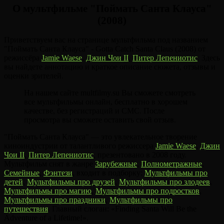
О мультфильме "Поймать Санта Клауса"
(2008)
Приветствуем вас на странице мультфильма под названием
"Поймать Санта Клауса" - Gotta Catch Santa Claus (2008) от
режиссёра
Jamie Waese
,
Джин Чои II
,
Питер Лепениотис
. Здесь
вы найдете аннотацию и краткое описание сюжета, отзывы и
оценки зрителей.
На нашем сайте multfilmy.su Вы сможете смотреть
все мультфильмы онлайн, бесплатно в хорошем
качестве, без регистраций и СМС. После
просмотра вы сможете оставить свой отзыв.
"Поймать Санта Клауса" — это увлекательное творение
киноиндустрии от талантливого режиссера
Jamie Waese
,
Джин
Чои II
,
Питер Лепениотис
, презентовано в 2008 году.
Мультфильм снят в жанре
Зарубежные
,
Полнометражные
,
Семейные
,
Фэнтези
, входит в подборку:
Мультфильмы про
детей
,
Мультфильмы про друзей
,
Мультфильмы про злодеев
,
Мультфильмы про магию
,
Мультфильмы про подростков
,
Мультфильмы про праздники
,
Мультфильмы про
путешествия
. Главный слоган: «Finding Santa Will Be the
Adventure of a Lifetime!».