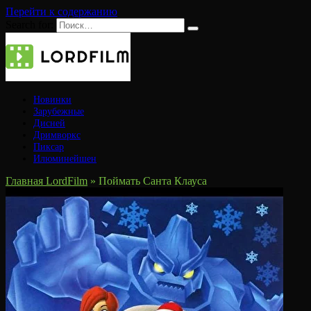
Перейти к содержанию
Search for:
Новинки
Зарубежные
Дисней
Дримворкс
Пиксар
Илюминейшен
Главная LordFilm
»
Поймать Санта Клауса