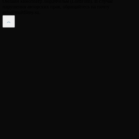
Онлайн кинотеатр ЛордФильм (LordFilm). В случае
нарушения авторских прав, обращайтесь на почту
info@multfilmy.su.