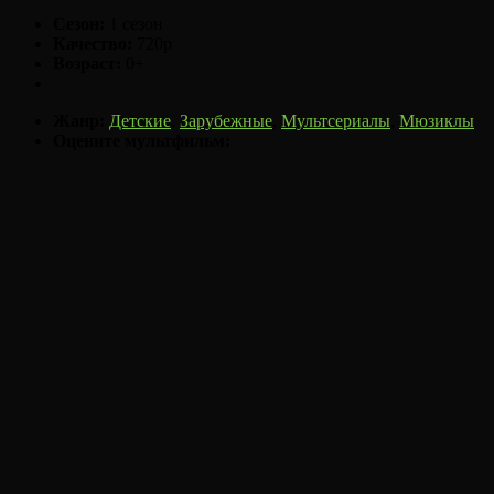
Сезон:
1 сезон
Качество:
720p
Возраст:
0+
Жанр:
Детские
,
Зарубежные
,
Мультсериалы
,
Мюзиклы
Оцените мультфильм: