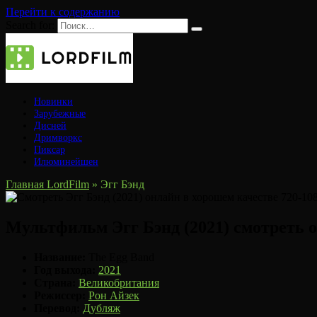
Перейти к содержанию
Search for:
Новинки
Зарубежные
Дисней
Дримворкс
Пиксар
Илюминейшен
Главная LordFilm
»
Эгг Бэнд
Мультфильм Эгг Бэнд (2021) смотреть 
Название:
The Egg Band
Год выхода:
2021
Страна:
Великобритания
Режиссер:
Рон Айзек
Перевод:
Дубляж