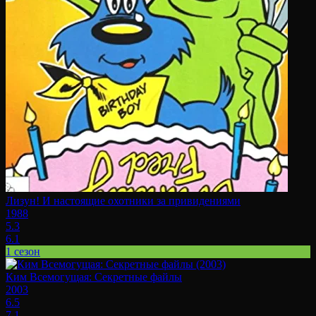
Лизун! И настоящие охотники за привидениями
1988
5.3
6.1
1 сезон
Ким Всемогущая: Секретные файлы
2003
6.5
7.1