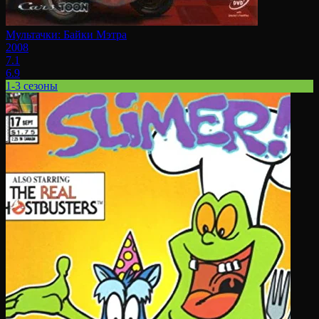
Мультачки: Байки Мэтра
2008
7.1
6.9
1-3 сезоны