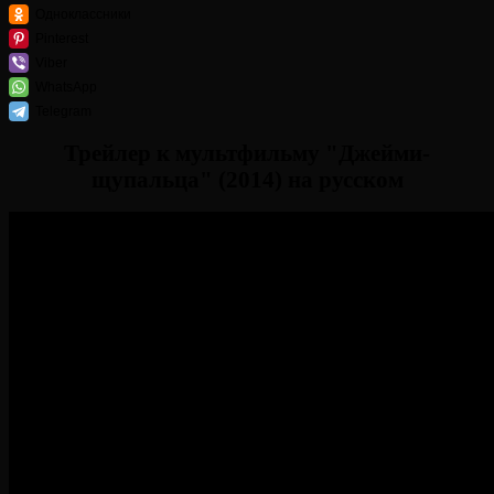
Одноклассники
Pinterest
Viber
WhatsApp
Telegram
Трейлер к мультфильму "Джейми-
щупальца" (2014) на русском