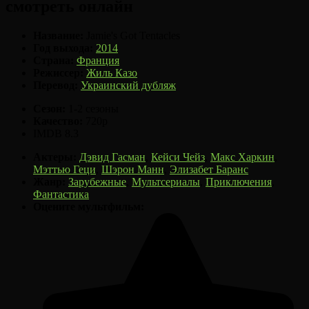
смотреть онлайн
Название:
Jamie's Got Tentacles
Год выхода:
2014
Страна:
Франция
Режиссер:
Жиль Казо
Перевод:
Украинский дубляж
Сезон:
1-2 сезоны
Качество:
720p
IMDB
8.3
Актеры:
Дэвид Гасман
,
Кейси Чейз
,
Макс Харкин
,
Мэттью Геци
,
Шэрон Манн
,
Элизабет Баранс
Жанр:
Зарубежные
,
Мультсериалы
,
Приключения
,
Фантастика
Оцените мультфильм: