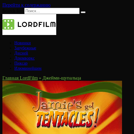
Перейти к содержанию
Search for:
Новинки
Зарубежные
Дисней
Дримворкс
Пиксар
Илюминейшен
Главная LordFilm
»
Джейми-щупальца