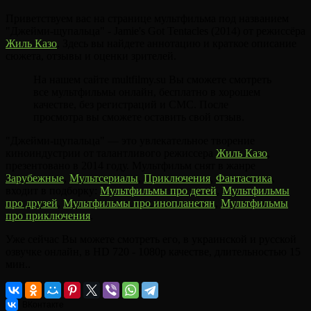
Приветствуем вас на странице мультфильма под названием
"Джейми-щупальца" - Jamie's Got Tentacles (2014) от режиссёра
Жиль Казо
. Здесь вы найдете аннотацию и краткое описание
сюжета, отзывы и оценки зрителей.
На нашем сайте multfilmy.su Вы сможете смотреть
все мультфильмы онлайн, бесплатно в хорошем
качестве, без регистраций и СМС. После
просмотра вы сможете оставить свой отзыв.
"Джейми-щупальца" — это увлекательное творение
киноиндустрии от талантливого режиссера
Жиль Казо
,
презентовано в 2014 году. Мультфильм снят в жанре
Зарубежные
,
Мультсериалы
,
Приключения
,
Фантастика
,
входит в подборку:
Мультфильмы про детей
,
Мультфильмы
про друзей
,
Мультфильмы про инопланетян
,
Мультфильмы
про приключения
.
Уже сейчас Вы можете смотреть его, в украинской и русской
озвучке онлайн, в HD 720 - 1080p качестве, длительностью 15
мин..
ВКонтакте