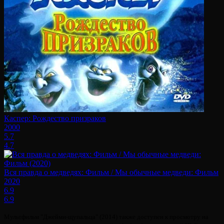
Каспер: Рождество призраков
2000
5.7
4.7
Вся правда о медведях: Фильм / Мы обычные медведи: Фильм
2020
6.9
6.9
Мультфильм "Джейми-щупальца" (2014) также доступен к просмотру на