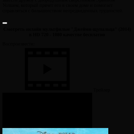
Уолшем, который прячет его в своем доме и помогает
справляться с большинством непредвиденных трудностей.
Смотреть онлайн мультфильм "Джейми-щупальца" (2014)
в HD 720 - 1080 качестве бесплатно
Воспроизвести:
Трейлер
Смотрите также