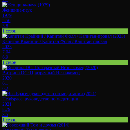
Женщина-паук
1979
5.56
5.8
1 сезон
Капитан Крайний / Капитан Фолл / Капитан-провал
2023
7.04
6.9
1 сезон
Витрина DC: Призрачный Незнакомец
2020
6.1
6.2
Headspace: руководство по медитации
2021
8.79
8.5
1 сезон