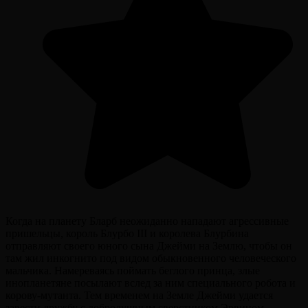
Когда на планету Бларб неожиданно нападают агрессивные
пришельцы, король Блурбо III и королева Блурбина
отправляют своего юного сына Джейми на Землю, чтобы он
там жил инкогнито под видом обыкновенного человеческого
мальчика. Намереваясь поймать беглого принца, злые
инопланетяне посылают вслед за ним специального робота и
корову-мутанта. Тем временем на Земле Джейми удается
завести дружбу с добродушным сверстником Эрвином