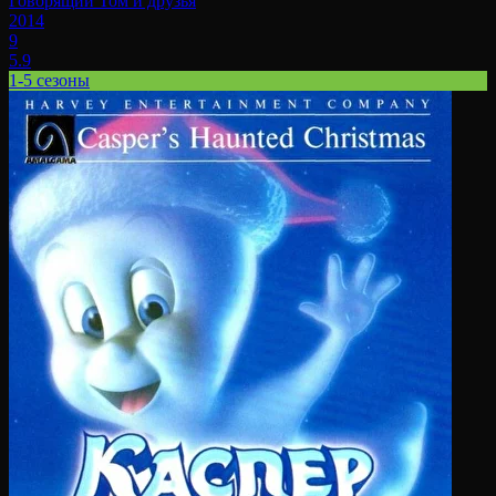
Говорящий Том и друзья
2014
9
5.9
1-5 сезоны