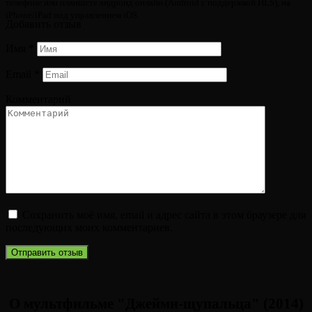
телефоне или планшете андроид онлайн (Android с поддержкой HLS), на
iPhone/iPad под управлением iOS.
Добавить отзыв
Имя
*
Email
*
Комментарий
Сохранить моё имя, email и адрес сайта в этом браузере для
последующих моих комментариев.
О мультфильме "Джейми-щупальца" (2014)